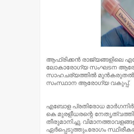
ആഫ്രിക്കൻ രാജ്യങ്ങളിലെ 
ലോകാരോഗ്യ സംഘടന ആരോഗ്യ
സാഹചര്യത്തിൽ മുൻകരുതൽ 
സംസ്ഥാന ആരോഗ്യ വകുപ്പ്.
എബോള പ്രതിരോധ മാർഗനിർദേ
കെ മുരളീധരന്റെ നേതൃത്വത്
തീരുമാനിച്ചു. വിമാനത്താവളങ്
ഏർപ്പെടുത്തും.രോഗം സ്ഥിരീകരി