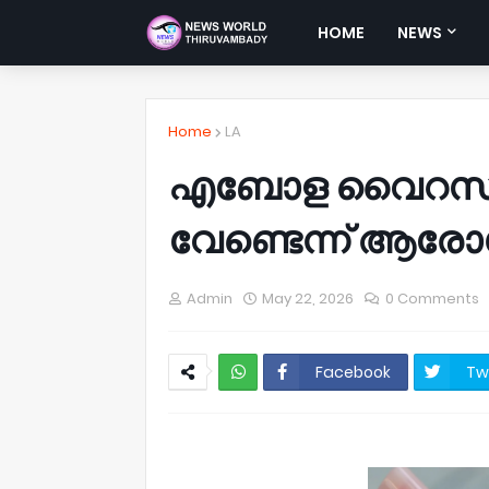
HOME
NEWS
Home
LA
എബോള വൈറസ്; 
വേണ്ടെന്ന് ആരോഗ
Admin
May 22, 2026
0 Comments
Facebook
Tw
NWT