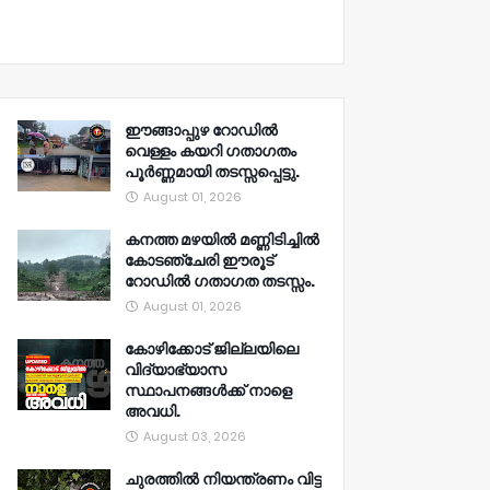
ഈങ്ങാപ്പുഴ റോഡിൽ
വെള്ളം കയറി ഗതാഗതം
പൂർണ്ണമായി തടസ്സപ്പെട്ടു.
August 01, 2026
കനത്ത മഴയിൽ മണ്ണിടിച്ചിൽ
കോടഞ്ചേരി ഈരൂട്
റോഡിൽ ഗതാഗത തടസ്സം.
August 01, 2026
കോഴിക്കോട് ജില്ലയിലെ
വിദ്യാഭ്യാസ
സ്ഥാപനങ്ങൾക്ക് നാളെ
അവധി.
August 03, 2026
ചുരത്തിൽ നിയന്ത്രണം വിട്ട