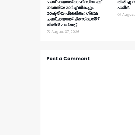
പഞ്ചായത്ത് ഓഫീസിലേക്ക്
തിരിച്ചു 
നടത്തിയ മാർച്ച് തികച്ചും
ഹമീദ്.
രാഷ്ട്രീയ പ്രേരിതം; ഗ്രാമ
August
പഞ്ചായത്ത് പ്രസിഡൻ്റ്
ജിതിൻ പല്ലാട്ട്.
August 07, 2026
Post a Comment