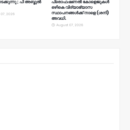
നടക്കുന്നു ; പി അബ്ദുൽ
പ്രൊഫഷണൽ കോളെജുകൾ
ഒഴികെ വിദ്യാഭ്യാസ
സ്ഥാപനങ്ങൾക്ക് നാളെ (ശനി)
 07, 2026
അവധി.
August 07, 2026