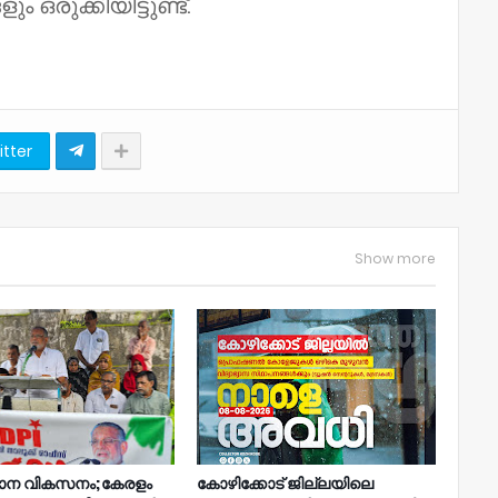
ക്കിയിട്ടുണ്ട്.
itter
Show more
ാന വികസനം;കേരളം
കോഴിക്കോട് ജില്ലയിലെ