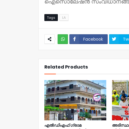
ഐസൊലേഷൻ സംവിധാനങ്ങളും ഒരു
Tags
LA
Facebook
Tw
NWT
Related Products
എൽഡിഎഫ് ഗ്രാമ
അടിസ്ഥ