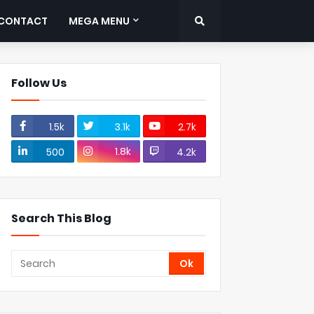
CONTACT
MEGA MENU
Follow Us
1.5k
3.1k
2.7k
1.8k
500
4.2k
Search This Blog