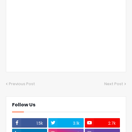
Previous Post
Next Post
Follow Us
1.5k
3.1k
2.7k