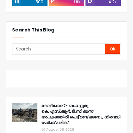
1.8k
500
4.2k
Search This Blog
കോഴിക്കോട് - ബംഗളൂരു
കെ.എസ്.ആർ.ടി.സി ബസ്
അപകടത്തിൽ പെട്ട് രണ്ട് മരണം, നിരവധി
പേർക്ക് പരിക്ക്.
August 08, 2026