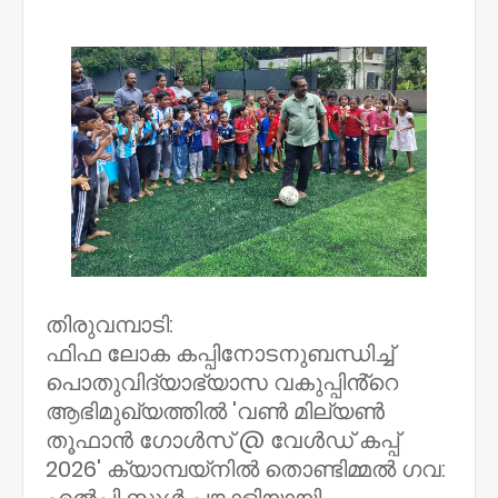
NWT
തിരുവമ്പാടി:
ഫിഫ ലോക കപ്പിനോടനുബന്ധിച്ച്
പൊതുവിദ്യാഭ്യാസ വകുപ്പിൻ്റെ
ആഭിമുഖ്യത്തിൽ 'വൺ മില്യൺ
തൂഫാൻ ഗോൾസ് @ വേൾഡ് കപ്പ്
2026' ക്യാമ്പയ്നിൽ തൊണ്ടിമ്മൽ ഗവ: