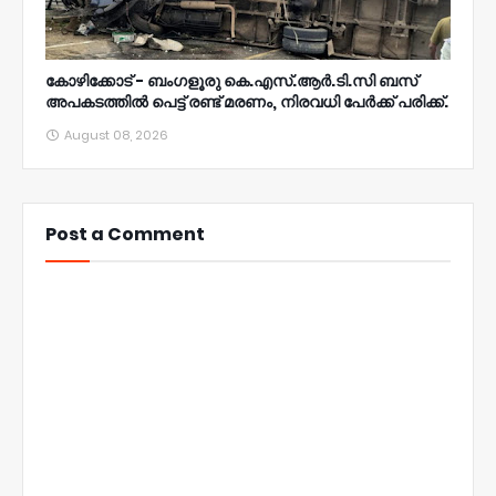
കോഴിക്കോട് - ബംഗളൂരു കെ.എസ്.ആർ.ടി.സി ബസ്
അപകടത്തിൽ പെട്ട് രണ്ട് മരണം, നിരവധി പേർക്ക് പരിക്ക്.
August 08, 2026
Post a Comment