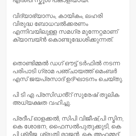
എൽപി സ്കൂൾ പങ്കാളിയായി.
വിദ്യാഭ്യാസം, കായികം, ലഹരി
വിരുദ്ധ ബോധവൽക്കരണം
എന്നിവയിലുള്ള സമഗ്ര മുന്നേറ്റമാണ്
ക്യാമ്പയ്ൻ കൊണ്ടുദ്ധേശിക്കുന്നത്.
തൊണ്ടിമ്മൽ ഡഗ് ഔട്ട് ടർഫിൽ നടന്ന
പരിപാടി ഗ്രാമ പഞ്ചായത്ത് മെംബർ
എസ് ജയപ്രസാദ് ഉദ്ഘാടനം ചെയ്തു.
പി ടി എ പ്രസിഡൻ്റ് സുരേഷ് തൂലിക
അധ്യക്ഷത വഹിച്ചു.
പ്രദീപ് ഓളക്കൽ, സിപി വിജീഷ്,പി സ്മിന,
കെ ശോഭന, ഫൈസൽപുതുക്കുടി, കെ
പി ശ്രീജ, ശ്രുതി രാജൻ, കെ അഹമ്മദ്