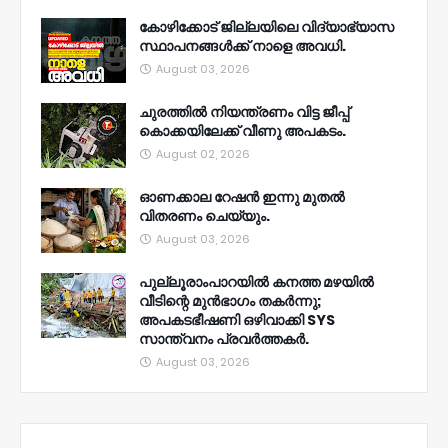
കോഴിക്കോട് ജില്ലയിലെ വിദ്യാഭ്യാസ
സ്ഥാപനങ്ങൾക്ക് നാളെ അവധി.
August 03, 2026
ചുരത്തിൽ നിയന്ത്രണം വിട്ട ജീപ്പ്
കൊക്കയിലേക്ക് വീണു അപകടം.
August 02, 2026
ഓണക്കാല റേഷൻ ഇന്നു മുതല്‍
വിതരണം ചെയ്യും.
August 03, 2026
പുല്ലൂരാംപാറയിൽ കനത്ത മഴയിൽ
വീടിന്റെ മുൻഭാഗം തകർന്നു;
അപകടഭീഷണി ഒഴിവാക്കി SYS
സാന്ത്വനം പ്രവർത്തകർ.
August 03, 2026