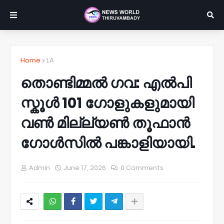
Home
LA
തൊണ്ടിമ്മൽ ഗവ: എൽപി
സ്കൂൾ 101 ഗോളുകളുമായി
വൺ മില്ല്യൺ തൂഫാൻ
ഗോൾസിൽ പങ്കാളിയായി.
Admin
June 17, 2026
0 Comments