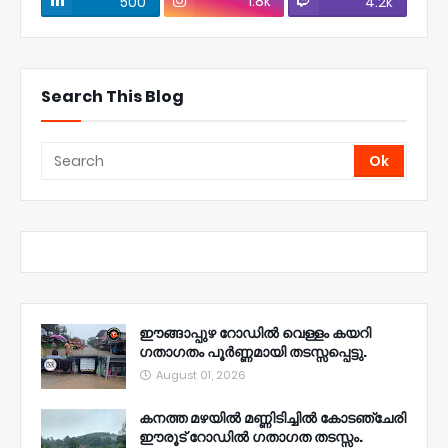
1.8k
500
4.2k
Search This Blog
ഈങ്ങാപ്പുഴ റോഡിൽ വെള്ളം കയറി
ഗതാഗതം പൂർണ്ണമായി തടസ്സപ്പെട്ടു.
August 01, 2026
കനത്ത മഴയിൽ മണ്ണിടിച്ചിൽ കോടഞ്ചേരി
ഈരൂട് റോഡിൽ ഗതാഗത തടസ്സം.