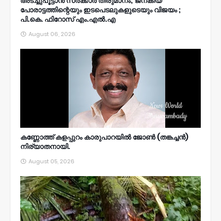
അടച്ചുപൂട്ടാൻ സർക്കാർ തീരുമാനം; ജനകീയ
പോരാട്ടത്തിന്റെയും ഇടപെടലുകളുടെയും വിജയം ;
പി.കെ. ഫിറോസ് എം.എൽ‍.എ
August 06, 2026
കണ്ണോത്ത് കളപ്പുറം കാരുപാറയിൽ ജോൺ (തങ്കച്ചൻ)
നിര്യാതനായി.
August 05, 2026