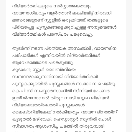
വിദ്യാർത്ഥികളുടെ സർഗ്ഗാത്മകതയും
വായനാശീലവും വളർത്താൻ ലക്ഷ്യമിട്ട് നിരവധി
മത്സരങ്ങളാണ് സ്കൂളിൽ ഒരുക്കിയത്. തങ്ങളുടെ
പ്രിയപ്പെട്ട പുസ്തകങ്ങളെക്കുറിച്ചുള്ള അനുഭവങ്ങൾ
വിദ്യാർത്ഥികൾ പരസ്പരം പങ്കുവെച്ചു.
തുടർന്ന് നടന്ന പ്രത്യേക അസംബ്ലി , വായനദിന
പരിപാടികൾ എന്നിവയിൽ വിദ്യാർത്ഥികൾ
ആവേശത്തോടെ പങ്കെടുത്തു.
കൂടാതെ, സ്കൂൾ ലൈബ്രറിയെ
സമ്പന്നമാക്കുന്നതിനായി വിദ്യാർത്ഥികൾ
പുസ്തകക്കൂടയിൽ പുസ്തകങ്ങൾ സംഭാവന ചെയ്തു.
കെ പി സി സംസ്കാരസാഹിതി സീനിയർ ചേംബർ
ഇൻ്റർഷനാണൽ തിരുവമ്പാടി സ്നേഹ ലീജിയൻ
വിദ്യാലയത്തിലെത്തി പുസ്തകങ്ങൾ
ലൈബ്രറിയിലേക്ക് നൽകിയതും വായന ദിനത്തിന്
കൂടുതൽ മിഴിവേകി. ഹെഡ്മാസ്റ്റർ സുനിൽ പോൾ
സ്വാഗതം ആശംസിച്ച ചടങ്ങിൽ തിരുവമ്പാടി