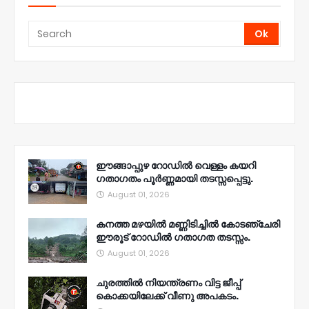
ഈങ്ങാപ്പുഴ റോഡിൽ വെള്ളം കയറി
ഗതാഗതം പൂർണ്ണമായി തടസ്സപ്പെട്ടു.
August 01, 2026
കനത്ത മഴയിൽ മണ്ണിടിച്ചിൽ കോടഞ്ചേരി
ഈരൂട് റോഡിൽ ഗതാഗത തടസ്സം.
August 01, 2026
ചുരത്തിൽ നിയന്ത്രണം വിട്ട ജീപ്പ്
കൊക്കയിലേക്ക് വീണു അപകടം.