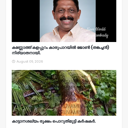
കണ്ണോത്ത് കളപ്പുറം കാരുപാറയിൽ ജോൺ (തങ്കച്ചൻ)
നിര്യാതനായി.
August 05, 2026
കാട്ടാനശല്യം രൂക്ഷം പൊറുതിമുട്ടി കർഷകർ.