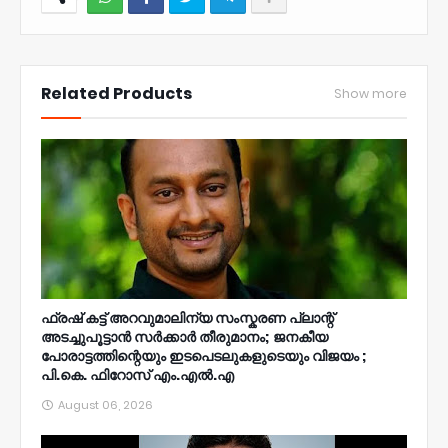
NWT
Related Products
Show more
ഫ്രഷ് കട്ട് അറവുമാലിന്യ സംസ്കരണ പ്ലാന്റ്
അടച്ചുപൂട്ടാൻ സർക്കാർ തീരുമാനം; ജനകീയ
പോരാട്ടത്തിന്റെയും ഇടപെടലുകളുടെയും വിജയം ;
പി.കെ. ഫിറോസ് എം.എൽ‍.എ
August 06, 2026