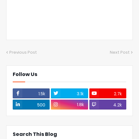
Previous Post
Next Post
Follow Us
1.5k
3.1k
2.7k
1.8k
500
4.2k
Search This Blog