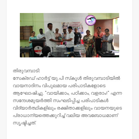
NWT
തിരുവമ്പാടി:
സേക്രഡ് ഹാർട്ട് യു.പി സ്‌കൂൾ തിരുവമ്പാടിയിൽ
വായനാദിനം വിപുലമായ പരിപാടികളോടെ
ആഘോഷിച്ചു. "വായിക്കാം, പഠിക്കാം, വളരാം!" എന്ന
സന്ദേശമുയർത്തി സംഘടിപ്പിച്ച പരിപാടികൾ
വിദ്യാർത്ഥികളിലും രക്ഷിതാക്കളിലും വായനയുടെ
പ്രാധാന്യത്തെക്കുറിച്ച് വലിയ അവബോധമാണ്
സൃഷ്ടിച്ചത്.