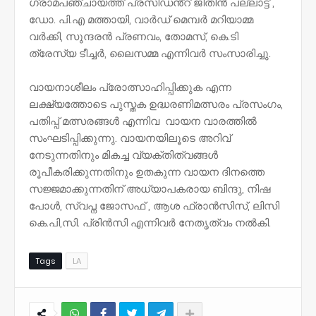
ഗ്രാമപഞ്ചായത്ത് പ്രസിഡൻ്റ് ജിതിൻ പല്ലാട്ട് ,
ഡോ. പി.എ മത്തായി, വാർഡ് മെമ്പർ മറിയാമ്മ
വർക്കി, സുന്ദരൻ പ്രണവം, തോമസ്, കെ.ടി
ത്രേസ്യ ടീച്ചർ, ലൈസമ്മ എന്നിവർ സംസാരിച്ചു.
വായനാശീലം പ്രോത്സാഹിപ്പിക്കുക എന്ന
ലക്ഷ്യത്തോടെ പുസ്തക ഉദ്ധരണിമത്സരം പ്രസംഗം,
പതിപ്പ് മത്സരങ്ങൾ എന്നിവ വായന വാരത്തിൽ
സംഘടിപ്പിക്കുന്നു. വായനയിലൂടെ അറിവ്
നേടുന്നതിനും മികച്ച വ്യക്തിത്വങ്ങൾ
രൂപീകരിക്കുന്നതിനും ഉതകുന്ന വായന ദിനത്തെ
സജ്ജമാക്കുന്നതിന് അധ്യാപകരായ ബിന്ദു, നിഷ
പോൾ, സ്വപ്ന ജോസഫ് , ആശ ഫ്രാൻസിസ്, ലിസി
കെ.പി,സി. പ്രിൻസി എന്നിവർ നേതൃത്വം നൽകി.
Tags
LA