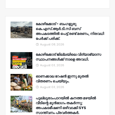
കോഴിക്കോട് - ബംഗളൂരു
കെ.എസ്.ആർ.ടി.സി ബസ്
അപകടത്തിൽ പെട്ട് രണ്ട് മരണം, നിരവധി
പേർക്ക് പരിക്ക്.
August 08, 2026
കോഴിക്കോട് ജില്ലയിലെ വിദ്യാഭ്യാസ
സ്ഥാപനങ്ങൾക്ക് നാളെ അവധി.
August 03, 2026
ഓണക്കാല റേഷൻ ഇന്നു മുതല്‍
വിതരണം ചെയ്യും.
August 03, 2026
പുല്ലൂരാംപാറയിൽ കനത്ത മഴയിൽ
വീടിന്റെ മുൻഭാഗം തകർന്നു;
അപകടഭീഷണി ഒഴിവാക്കി SYS
സാന്ത്വനം പ്രവർത്തകർ.