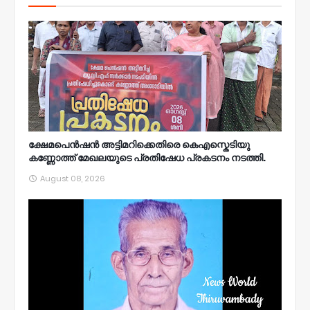
ക്ഷേമപെൻഷൻ അട്ടിമറിക്കെതിരെ കെഎസ്കെടിയു
കണ്ണോത്ത് മേഖലയുടെ പ്രതിഷേധ പ്രകടനം നടത്തി.
August 08, 2026