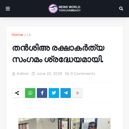
Home
LA
തൻശിഅ രക്ഷാകർത്യ
സംഗമം ശ്രദ്ധേയമായി.
Admin
June 22, 2026
0 Comments
NWT