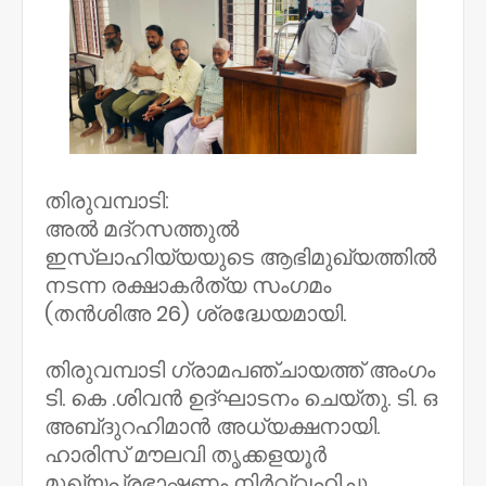
തിരുവമ്പാടി:
അൽ മദ്റസത്തുൽ
ഇസ്‌ലാഹിയ്യയുടെ ആഭിമുഖ്യത്തിൽ
നടന്ന രക്ഷാകർത്യ സംഗമം
(തൻശിഅ 26) ശ്രദ്ധേയമായി.
തിരുവമ്പാടി ഗ്രാമപഞ്ചായത്ത് അംഗം
ടി. കെ .ശിവൻ ഉദ്‌ഘാടനം ചെയ്തു. ടി. ഒ
അബ്‌ദുറഹിമാൻ അധ്യക്ഷനായി.
ഹാരിസ് മൗലവി തൃക്കളയൂർ
മുഖ്യപ്രഭാഷണം നിർവ്വഹിച്ചു.