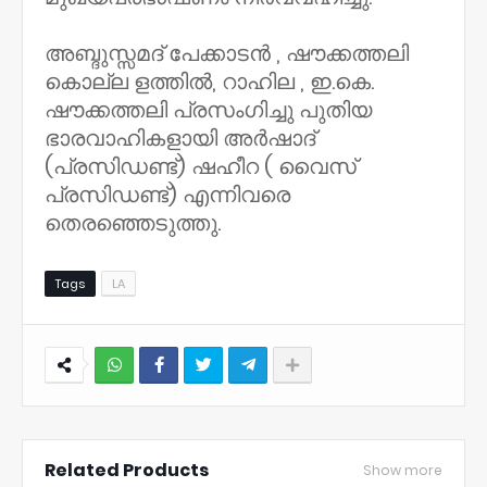
അബ്ദുസ്സമദ് പേക്കാടൻ , ഷൗക്കത്തലി
കൊല്ല ളത്തിൽ, റാഹില , ഇ.കെ.
ഷൗക്കത്തലി പ്രസംഗിച്ചു പുതിയ
ഭാരവാഹികളായി അർഷാദ്
(പ്രസിഡണ്ട്) ഷഹീറ ( വൈസ്
പ്രസിഡണ്ട്) എന്നിവരെ
തെരഞ്ഞെടുത്തു.
Tags
LA
NWT
Related Products
Show more