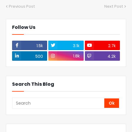
Previous Post
Next Post
Follow Us
1.5k
3.1k
2.7k
1.8k
500
4.2k
Search This Blog