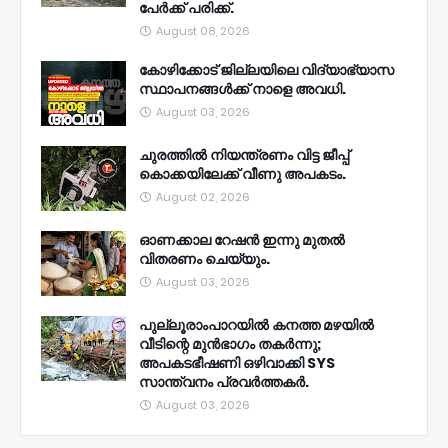
പേർക്ക് പരിക്ക്.
August 08, 2026
കോഴിക്കോട് ജില്ലയിലെ വിദ്യാഭ്യാസ
സ്ഥാപനങ്ങൾക്ക് നാളെ അവധി.
August 03, 2026
ചുരത്തിൽ നിയന്ത്രണം വിട്ട ജീപ്പ്
കൊക്കയിലേക്ക് വീണു അപകടം.
August 02, 2026
ഓണക്കാല റേഷൻ ഇന്നു മുതല്‍
വിതരണം ചെയ്യും.
August 03, 2026
പുല്ലൂരാംപാറയിൽ കനത്ത മഴയിൽ
വീടിന്റെ മുൻഭാഗം തകർന്നു;
അപകടഭീഷണി ഒഴിവാക്കി SYS
സാന്ത്വനം പ്രവർത്തകർ.
August 03, 2026