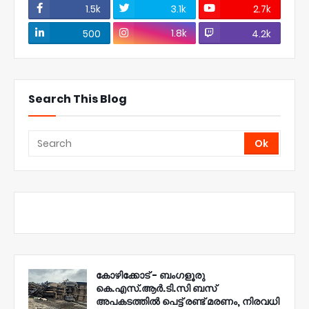
1.5k
3.1k
2.7k
1.8k
500
4.2k
Search This Blog
കോഴിക്കോട് - ബംഗളൂരു
കെ.എസ്.ആർ.ടി.സി ബസ്
അപകടത്തിൽ പെട്ട് രണ്ട് മരണം, നിരവധി