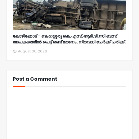
കോഴിക്കോട് - ബംഗളൂരു കെ.എസ്.ആർ.ടി.സി ബസ്
അപകടത്തിൽ പെട്ട് രണ്ട് മരണം, നിരവധി പേർക്ക് പരിക്ക്.
August 08, 2026
Post a Comment