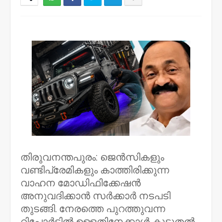
NWT
തിരുവനന്തപുരം: ജെൻസികളും
വണ്ടിപ്രേമികളും കാത്തിരിക്കുന്ന
വാഹന മോഡിഫിക്കേഷൻ
അനുവദിക്കാൻ സർക്കാർ നടപടി
തുടങ്ങി. നേരത്തെ പുറത്തുവന്ന
റിപ്പോർട്ടിൽ ഉള്ളതിനേക്കാൾ കൂടുതൽ