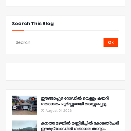
Search This Blog
ഈങ്ങാപ്പുഴ റോഡിൽ വെള്ളം കയറി
ഗതാഗതം പൂർണ്ണമായി തടസ്സപ്പെട്ടു.
August 01, 2026
കനത്ത മഴയിൽ മണ്ണിടിച്ചിൽ കോടഞ്ചേരി
ഈരൂട് റോഡിൽ ഗതാഗത തടസ്സം.