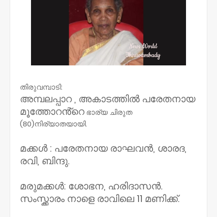
തിരുവമ്പാടി:
അമ്പലപ്പാറ , അകാടത്തിൽ പരേതനായ
മൂത്തോറൻ്റെ
ഭാര്യ ചിരുത
(80)നിര്യാതയായി.
മക്കൾ : പരേതനായ രാഘവൻ, ശാരദ,
രവി, ബിന്ദു.
മരുമക്കൾ: ശോഭന, ഹരിദാസൻ.
സംസ്ക്കാരം നാളെ രാവിലെ 11 മണിക്ക്.