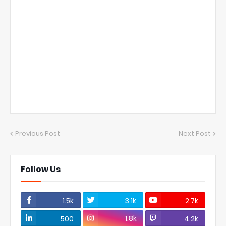
Previous Post
Next Post
Follow Us
1.5k
3.1k
2.7k
1.8k
500
4.2k