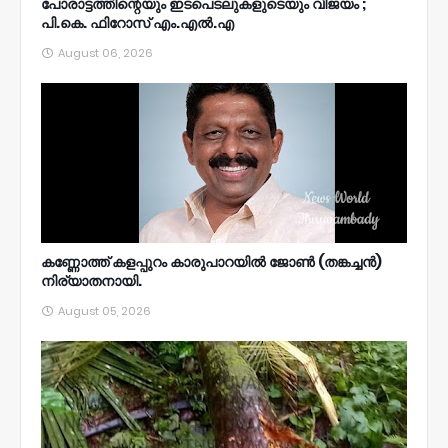
പോരാട്ടത്തിന്റെയും ഇടപെടലുകളുടെയും വിജയം ;
പി.കെ. ഫിറോസ് എം.എൽ‍.എ
August 06, 2026
കണ്ണോത്ത് കളപ്പുറം കാരുപാറയിൽ ജോൺ (തങ്കച്ചൻ)
നിര്യാതനായി.
August 05, 2026