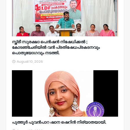
സ്ത്രീ സുരക്ഷാ പെൻഷൻ നിഷേധിക്കൽ ;
കോടഞ്ചേരിയിൽ വൻ പ്രതിഷേധപ്രകടനവും
പൊതുയോഗവും നടത്തി.
August 10, 2026
പുത്തൂർ പൂവൻപാറ ഷാന ഷെറിൻ നിര്യാതയായി.