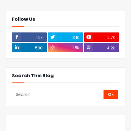
Follow Us
1.5k
3.1k
2.7k
1.8k
500
4.2k
Search This Blog