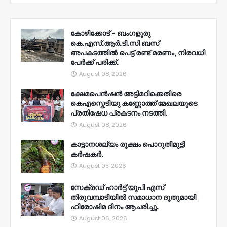
കോഴിക്കോട് - ബംഗളൂരു
കെ.എസ്.ആർ.ടി.സി ബസ്
അപകടത്തിൽ പെട്ട് രണ്ട് മരണം, നിരവധി
പേർക്ക് പരിക്ക്.
August 08, 2026
ക്ഷേമപെൻഷൻ അട്ടിമറിക്കെതിരെ
കെഎസ്കെടിയു കണ്ണോത്ത് മേഖലയുടെ
പ്രതിഷേധ പ്രകടനം നടത്തി.
August 08, 2026
കാട്ടാനശല്യം രൂക്ഷം പൊറുതിമുട്ടി
കർഷകർ.
August 05, 2026
സേക്രഡ് ഹാർട്ട് യുപി എസ്
തിരുവമ്പാടിയിൽ സമാധാന ദൂതുമായി
ഹിരോഷിമ ദിനം ആചരിച്ചു.
August 06, 2026