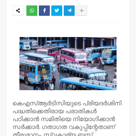
NWT
കെഎസ്ആർടിസിയുടെ പ്രിയദർശിനി
പദ്ധതിക്കെതിരായ പരാതികൾ
പഠിക്കാൻ സമിതിയെ നിയോഗിക്കാൻ
സർക്കാർ. ഗതാഗത വകുപ്പിന്റേതാണ്
തീരുമാനം. സ്വകാര്യ ബസ്