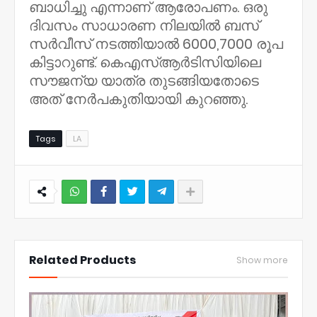
ബാധിച്ചു എന്നാണ് ആരോപണം. ഒരു
ദിവസം സാധാരണ നിലയിൽ ബസ്
സർവീസ് നടത്തിയാൽ 6000,7000 രൂപ
കിട്ടാറുണ്ട്. കെഎസ്ആർടിസിയിലെ
സൗജന്യ യാത്ര തുടങ്ങിയതോടെ
അത് നേർപകുതിയായി കുറഞ്ഞു.
Tags
LA
NWT
Related Products
Show more