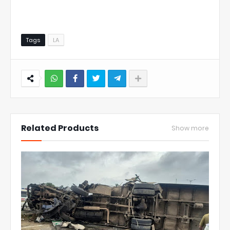
Tags
LA
NWT
Related Products
Show more