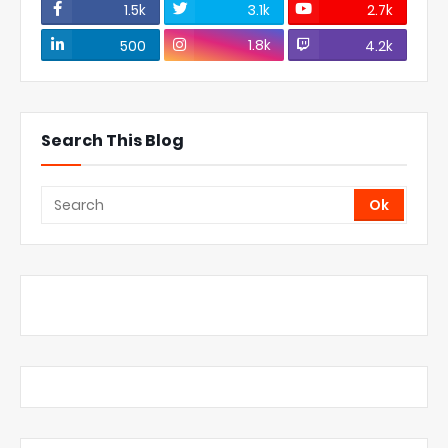
1.5k
3.1k
2.7k
1.8k
500
4.2k
Search This Blog