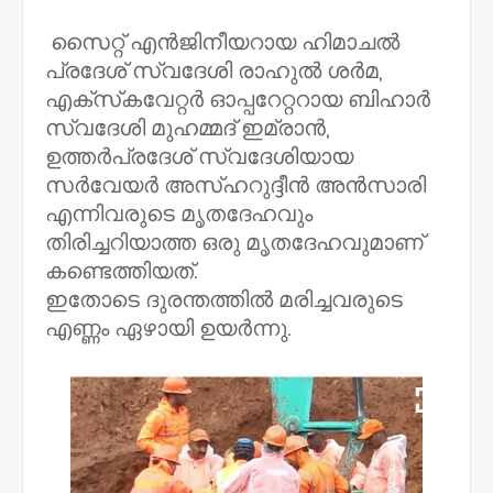
സൈറ്റ് എൻജിനീയറായ ഹിമാചൽ
പ്രദേശ് സ്വദേശി രാഹുൽ ശർമ,
എക്സ‌്കവേറ്റർ ഓപ്പറേറ്ററായ ബിഹാർ
സ്വദേശി മുഹമ്മദ് ഇമ്രാൻ,
ഉത്തർപ്രദേശ് സ്വദേശിയായ
സർവേയർ അസ്ഹറുദ്ദീൻ അൻസാരി
എന്നിവരുടെ മൃതദേഹവും
തിരിച്ചറിയാത്ത ഒരു മൃതദേഹവുമാണ്
കണ്ടെത്തിയത്.
ഇതോടെ ദുരന്തത്തിൽ മരിച്ചവരുടെ
എണ്ണം ഏഴായി ഉയർന്നു.