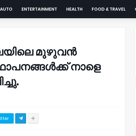
AUTO
ENTERTAINMENT
HEALTH
FOOD & TRAVEL
്ലയിലെ മുഴുവൻ
ഥാപനങ്ങൾക്ക് നാളെ
്ചു.
itter