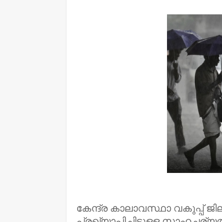
NWT
കേന്ദ്ര കാലാവസ്ഥാ വകുപ്പ് ജ
പ്രഖ്യാപിച്ചിട്ടുളള സാഹചര്യ