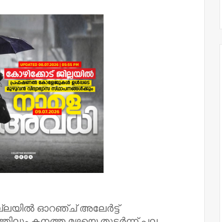
ില്ലയിൽ ഓറഞ്ച് അലേർട്ട്
ത്തിലും കനത്ത മഴയെ തുടർന്ന് പല