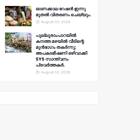
ഓണക്കാല റേഷൻ ഇന്നു
മുതല്‍ വിതരണം ചെയ്യും.
August 03, 2026
പുല്ലൂരാംപാറയിൽ
കനത്ത മഴയിൽ വീടിന്റെ
മുൻഭാഗം തകർന്നു;
അപകടഭീഷണി ഒഴിവാക്കി
SYS സാന്ത്വനം
പ്രവർത്തകർ.
August 03, 2026