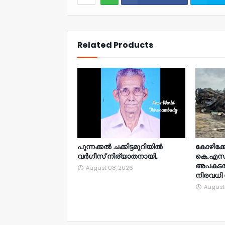
NWT
Related Products
പുന്നക്കൽ ചക്കിട്ടമുറിയിൽ
കോഴിക്ക
വർഗീസ് നിര്യാതനായി.
കെ.എസ്
അപകടത്ത
August 08, 2026
നിരവധി പ
August