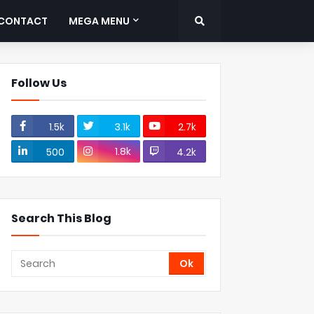
CONTACT
MEGA MENU
Follow Us
1.5k
3.1k
2.7k
1.8k
500
4.2k
Search This Blog