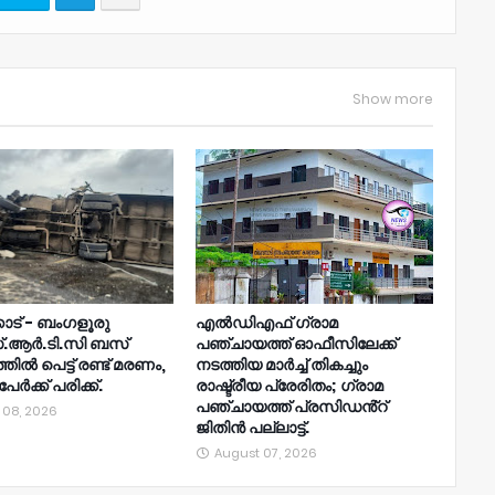
Show more
ോട് - ബംഗളൂരു
എൽഡിഎഫ് ഗ്രാമ
.ആർ.ടി.സി ബസ്
പഞ്ചായത്ത് ഓഫീസിലേക്ക്
ിൽ പെട്ട് രണ്ട് മരണം,
നടത്തിയ മാർച്ച് തികച്ചും
േർക്ക് പരിക്ക്.
രാഷ്ട്രീയ പ്രേരിതം; ഗ്രാമ
പഞ്ചായത്ത് പ്രസിഡൻ്റ്
 08, 2026
ജിതിൻ പല്ലാട്ട്.
August 07, 2026