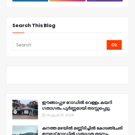
Search This Blog
ഈങ്ങാപ്പുഴ റോഡിൽ വെള്ളം കയറി
ഗതാഗതം പൂർണ്ണമായി തടസ്സപ്പെട്ടു.
August 01, 2026
കനത്ത മഴയിൽ മണ്ണിടിച്ചിൽ കോടഞ്ചേരി
ഈരൂട് റോഡിൽ ഗതാഗത തടസ്സം.