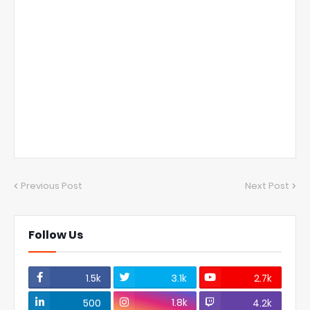
Previous Post
Next Post
Follow Us
1.5k
3.1k
2.7k
1.8k
500
4.2k