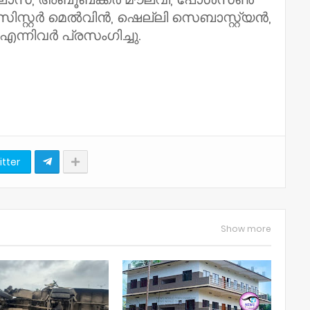
സ്റ്റർ മെൽവിൻ, ഷെല്ലി സെബാസ്റ്റ്യൻ,
്നിവർ പ്രസംഗിച്ചു.
itter
Show more