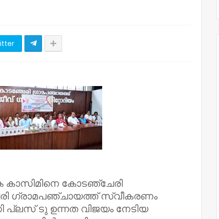
itter
െ കാസിമിനെ കോടഞ്ചേരി
േരി ഗ്രാമപഞ്ചായത്ത് സ്വീകരണം
ലസ് ടു ഉന്നത വിജയം നേടിയ