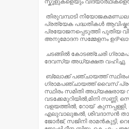
സ്കൂളുകളെയും വിദ്യാർഥികളെയ
തിരുവമ്പാടി നിയോജകമണ്ഡലത
പ്രത്യേക പദ്ധതികൾ ആവിഷ്കര
പ്രയോജനപ്പെടുത്തി പുതിയ വിദ
അനുമോദന സമ്മേളനം ഉദ്ഘാടന
ചടങ്ങിൽ കോടഞ്ചേരി ഗ്രാമപഞ്
ദേവസ്യ അധ്യക്ഷത വഹിച്ചു.
ബ്ലോക്ക് പഞ്ചായത്ത് സ്ഥി
ഗ്രാമപഞ്ചായത്ത് വൈസ് പ്ര
സ്ഥിരം സമിതി അധ്യക്ഷരായ
വടക്കേമുറിയിൽ,മിനി സണ്ണി, സെ
വളയത്തിൽ, റോയ് കുന്നപ്പള്ളി
എലുവാലുങ്കൽ, ശിവദാസൻ താഴെ
ജോർജ്, സജിനി രാമൻകുട്ടി, റ
ജോഷി,റീന ബിജു, കെ എം പ