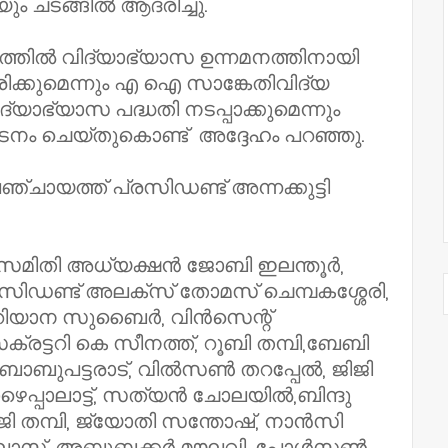
ും ചടങ്ങിൽ ആദരിച്ചു.
്തിൽ വിദ്യാഭ്യാസ ഉന്നമനത്തിനായി
ിക്കുമെന്നും എ ഐ സാങ്കേതിവിദ്യ
്യാഭ്യാസ പദ്ധതി നടപ്പാക്കുമെന്നും
ം ചെയ്തുകൊണ്ട് അദ്ദേഹം പറഞ്ഞു.
ചായത്ത് പ്രസിഡണ്ട് അന്നക്കുട്ടി
രംസമിതി അധ്യക്ഷൻ ജോബി ഇലന്തൂർ,
സിഡണ്ട് അലക്സ് തോമസ് ചെമ്പകശ്ശേരി,
 റിയാന സുബൈർ, വിൻസെന്റ്
ക്രട്ടറി കെ സീനത്ത്, റൂബി തമ്പി,ബേബി
, ബാബുപട്ടരാട്, വിൽസൺ തറപ്പേൽ, ജിജി
പ്പാലാട്ട്, സത്യൻ ചോലയിൽ,ബിന്ദു
െജി തമ്പി, ജ്യോതി സന്തോഷ്, നാൻസി
ൗലോസ്, അബൂബക്കർ മൗലവി, പോൾസൺ