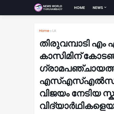
HOME
NEWS
Home
LA
തിരുവമ്പാടി എം
കാസിമിന് കോടഞ
ഗ്രാമപഞ്ചായത്
എസ്എസ്എൽസി പ
വിജയം നേടിയ സ്
വിദ്യാർഥികളെയും