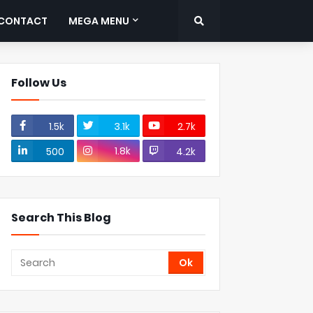
CONTACT
MEGA MENU
Follow Us
1.5k
3.1k
2.7k
1.8k
500
4.2k
Search This Blog