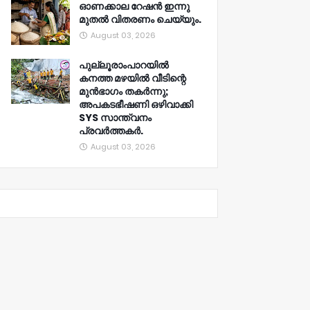
ഓണക്കാല റേഷൻ ഇന്നു
മുതല്‍ വിതരണം ചെയ്യും.
August 03, 2026
പുല്ലൂരാംപാറയിൽ
കനത്ത മഴയിൽ വീടിന്റെ
മുൻഭാഗം തകർന്നു;
അപകടഭീഷണി ഒഴിവാക്കി
SYS സാന്ത്വനം
പ്രവർത്തകർ.
August 03, 2026