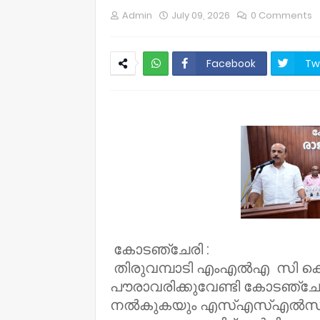
Admin
July 09, 2026
0 Comments
Facebook
Tw
NWT
കോടഞ്ചേരി :
തിരുവമ്പാടി എംഎൽഎ സി ക
പൗരാവരിക്കുവേണ്ടി കോടഞ്ച
നൽകുകയും എസ്എസ്എൽസി പ്