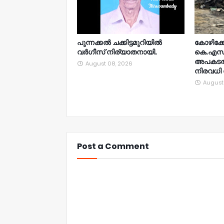
പുന്നക്കൽ ചക്കിട്ടമുറിയിൽ
കോഴിക്ക
വർഗീസ് നിര്യാതനായി.
കെ.എസ്
അപകടത്ത
August 08, 2026
നിരവധി പ
August
Post a Comment