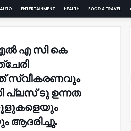
AUTO
ENTERTAINMENT
HEALTH
FOOD & TRAVEL
 എൽ എ സി കെ
്ചേരി
ത് സ്വീകരണവും
്ലസ് ടു ഉന്നത
കൂളുകളെയും
 ആദരിച്ചു.