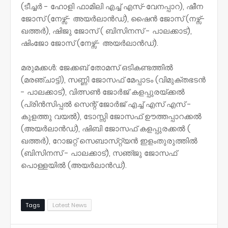
(ടീച്ചർ - ഹോളി ഫാമിലി എച്ച് എസ്-വേനപ്പാറ), ഷീന
ജോസ് (നേഴ്സ്- അയർലാൻഡ്), ഷൈൻ ജോസ് (നഴ്സ്-
ഖത്തർ), ഷിജു ജോസ് ( ബിസിനസ് - പാലക്കാട്),
ഷിംജോ ജോസ് (നേഴ്സ്- അയർലാൻഡ്).
മരുമക്കൾ: ജേക്കബ് തോമസ് ഒടികണ്ടത്തിൽ
(മരഞ്ചാട്ടി), സണ്ണി ജോസഫ് മേപ്പാടം (വിമുക്തഭടൻ
- പാലക്കാട്), വിത്സൺ ജോർജ് കളപ്പുരയ്ക്കൽ
(പ്രിൻസിപ്പൽ സെന്റ് ജോർജ് എച്ച് എസ് എസ് -
കുളത്തു വയൽ), ടോസ്സി ജോസഫ് ഊത്തപ്പാറക്കൽ
(അയർലാൻഡ്), ഷിബി ജോസഫ് കളപ്പുരക്കൽ (
ഖത്തർ), റോജറ്റ് സെബാസ്‌റ്റ്യൻ ഇളംതുരുത്തിൽ
(ബിസിനസ് - പാലക്കാട്), സഞ്‌ജു ജോസഫ്
പൊള്ളയിൽ (അയർലാൻഡ്).
Tags
Latest News