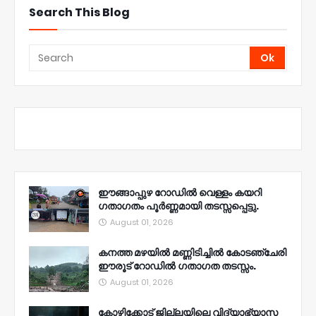
Search This Blog
ഈങ്ങാപ്പുഴ റോഡിൽ വെള്ളം കയറി
ഗതാഗതം പൂർണ്ണമായി തടസ്സപ്പെട്ടു.
August 01, 2026
കനത്ത മഴയിൽ മണ്ണിടിച്ചിൽ കോടഞ്ചേരി
ഈരൂട് റോഡിൽ ഗതാഗത തടസ്സം.
August 01, 2026
കോഴിക്കോട് ജില്ലയിലെ വിദ്യാഭ്യാസ