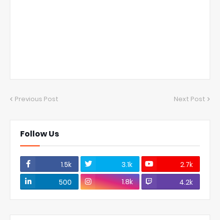
Previous Post
Next Post
Follow Us
1.5k
3.1k
2.7k
1.8k
500
4.2k