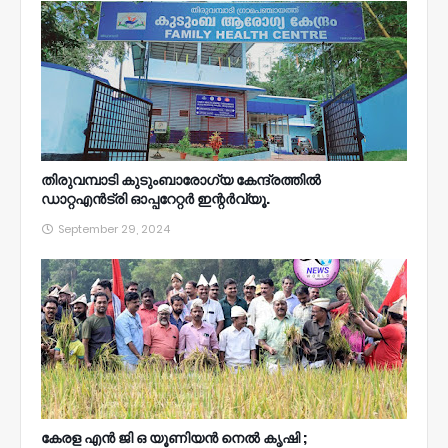
തിരുവമ്പാടി കുടുംബാരോഗ്യ കേന്ദ്രത്തിൽ
ഡാറ്റഎൻട്രി ഓപ്പറേറ്റർ ഇന്റർവ്യൂ.
September 29, 2024
കേരള എൻ ജി ഒ യൂണിയൻ നെൽ കൃഷി ;