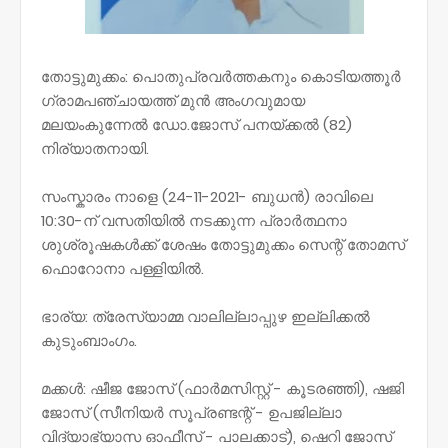
തോട്ടുമുക്കം: പൊതുപ്രവർത്തകനും കൊടിയത്തൂർ
ഗ്രാമപഞ്ചായത്ത് മുൻ അംഗവുമായ
മലയംകുന്നേൽ ഡോ.ജോസ് പനയ്ക്കൽ (82)
നിര്യാതനായി.
സംസ്കാരം നാളെ (24-11-2021- ബുധൻ) രാവിലെ
10:30-ന് വസതിയിൽ നടക്കുന്ന പ്രാർത്ഥനാ
ശുശ്രൂഷകൾക്ക് ശേഷം തോട്ടുമുക്കം സെന്റ് തോമസ്
ഫൊറോനാ പള്ളിയിൽ.
ഭാര്യ: ത്രേസ്യാമ്മ വാലില്ലാപ്പുഴ ഇല്ലിക്കൽ
കുടുംബാംഗം.
മക്കൾ: ഷീജ ജോസ് (ഫാർമസിസ്റ്റ് - കൂടരഞ്ഞി), ഷജി
ജോസ് (സീനിയർ സൂപ്രണ്ടന്റ് - ഉപജില്ലാ
വിദ്യാഭ്യാസ ഓഫീസ് - പാലക്കാട്), ഷെറി ജോസ്