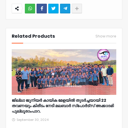
NWT
Related Products
Show more
ജില്ലാ ജൂനിയർ കായിക മേളയില്‍ തുടർച്ചയായി 22
തവണയും കിരീടം നേടി മലബാർ സ്പോർട്സ് അക്കാദമി
പുല്ലൂരാംപാറ.
September 30, 2024