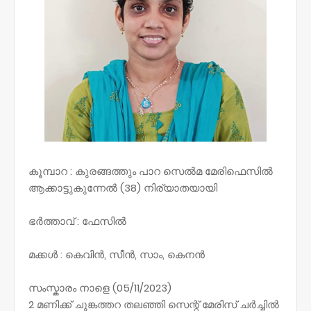
കൂമ്പാറ : കുരങ്ങത്തും പാറ സെൽമ മേരിഫെസിൽ
ആക്കാട്ടുകുന്നേൽ (38) നിര്യാതയായി
ഭർത്താവ് : ഫേസിൽ
മക്കൾ : കെവിൻ, സീൻ, സാം, കെനൻ
സംസ്കാരം നാളെ (05/11/2023)
2 മണിക്ക് ചുങ്കത്തറ തലഞ്ഞി സെന്റ് മേരിസ് ചർച്ചിൽ