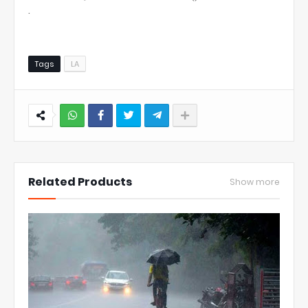
.
Tags
LA
NWT
Related Products
Show more