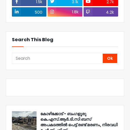
1.5k
3.1k
2.7k
1.8k
500
4.2k
Search This Blog
കോഴിക്കോട് - ബംഗളൂരു
കെ.എസ്.ആർ.ടി.സി ബസ്
അപകടത്തിൽ പെട്ട് രണ്ട് മരണം, നിരവധി