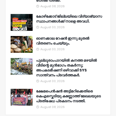
പേർക്ക് പരിക്ക്.
August 08, 2026
കോഴിക്കോട് ജില്ലയിലെ വിദ്യാഭ്യാസ
സ്ഥാപനങ്ങൾക്ക് നാളെ അവധി.
August 03, 2026
ഓണക്കാല റേഷൻ ഇന്നു മുതല്‍
വിതരണം ചെയ്യും.
August 03, 2026
പുല്ലൂരാംപാറയിൽ കനത്ത മഴയിൽ
വീടിന്റെ മുൻഭാഗം തകർന്നു;
അപകടഭീഷണി ഒഴിവാക്കി SYS
സാന്ത്വനം പ്രവർത്തകർ.
August 03, 2026
ക്ഷേമപെൻഷൻ അട്ടിമറിക്കെതിരെ
കെഎസ്കെടിയു കണ്ണോത്ത് മേഖലയുടെ
പ്രതിഷേധ പ്രകടനം നടത്തി.
August 08, 2026