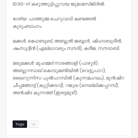
10:00-ന് കഴുത്തുട്ടിപ്പുറായ ജുമാമസ്ജിദിൽ.
ഭാര്യ: പാത്തുമ്മ ചെറുവാടി കണ്ടങ്ങൽ
കുടുംബാംഗം.
മക്കൾ: മെഹബൂബ്, അബ്ദുൽ ജബ്ബാർ, ഷിഹാബുദീൻ,
ഷംസുദ്ദീൻ (എല്ലാവരും സൗദി), കദീജ, സൗദാബി.
മരുമക്കൾ: മുഹമ്മദ് നാരങ്ങാളി (പാഴൂർ),
അബ്ദുറസാഖ് കൊടുമണ്ടിയിൽ (വെട്ടുപാറ),
ഖൈറുന്നിസ പുൽപറമ്പിൽ (കുന്നമംഗലം), മുൻഷിറ
ചീപ്പങ്ങോട്ട് (കുറ്റിക്കടവ്), റജുല (നെല്ലിക്കപ്പറമ്പ്),
അൻഷിദ കുന്നത്ത് (ഇരട്ടമുഴി).
Tags
LA