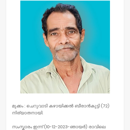
മുക്കം : ചെറുവാടി കഴായിക്കൽ ബീരാൻകുട്ടി (72)
നിര്യാതനായി.
സംസ്കാരം ഇന്ന് (10-12-2023-ഞായർ) രാവിലെ