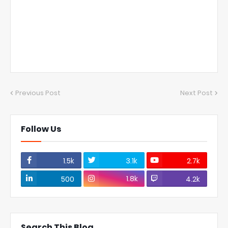
Previous Post
Next Post
Follow Us
1.5k
3.1k
2.7k
1.8k
500
4.2k
Search This Blog