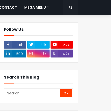
CONTACT
MEGA MENU
Follow Us
1.5k
3.1k
2.7k
1.8k
500
4.2k
Search This Blog