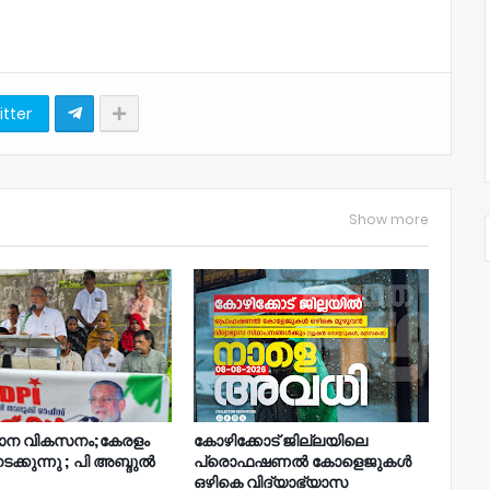
itter
Show more
ാന വികസനം;കേരളം
കോഴിക്കോട് ജില്ലയിലെ
നടക്കുന്നു ; പി അബ്ദുൽ
പ്രൊഫഷണൽ കോളെജുകൾ
ഒഴികെ വിദ്യാഭ്യാസ