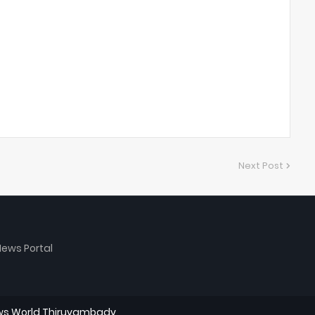
Next Post
ews Portal
s World Thiruvambady