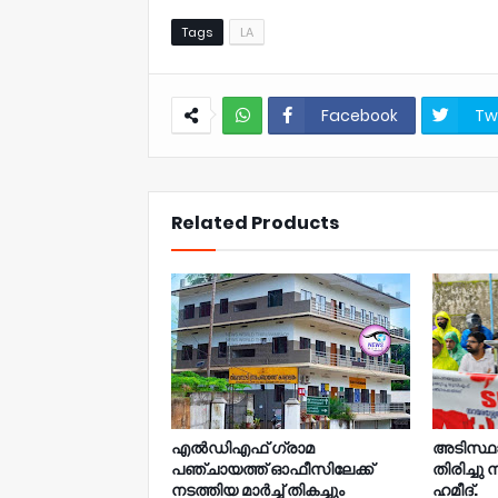
Tags
LA
Facebook
Tw
NWT
Related Products
എൽഡിഎഫ് ഗ്രാമ
അടിസ്ഥ
പഞ്ചായത്ത് ഓഫീസിലേക്ക്
തിരിച്ചു 
നടത്തിയ മാർച്ച് തികച്ചും
ഹമീദ്.