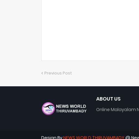
Previous Post
ABOUT US
Online Malayalam N
Design By
NEWS WORLD THIRUVAMBADY
@ New