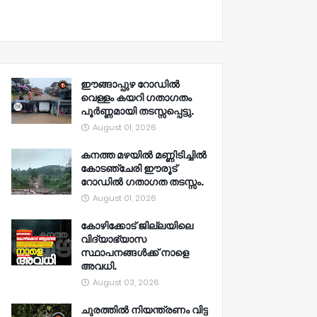
ഈങ്ങാപ്പുഴ റോഡിൽ
വെള്ളം കയറി ഗതാഗതം
പൂർണ്ണമായി തടസ്സപ്പെട്ടു.
August 01, 2026
കനത്ത മഴയിൽ മണ്ണിടിച്ചിൽ
കോടഞ്ചേരി ഈരൂട്
റോഡിൽ ഗതാഗത തടസ്സം.
August 01, 2026
കോഴിക്കോട് ജില്ലയിലെ
വിദ്യാഭ്യാസ
സ്ഥാപനങ്ങൾക്ക് നാളെ
അവധി.
August 03, 2026
ചുരത്തിൽ നിയന്ത്രണം വിട്ട