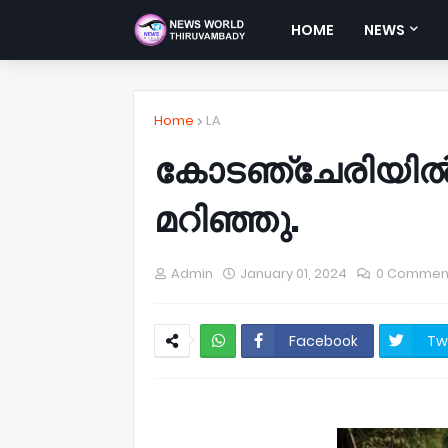
HOME
NEWS
Home
LA
കോടഞ്ചേരിയിൽ 
മറിഞ്ഞു.
Admin
January 01, 2024
0 Commen
Facebook
Tw
NWT