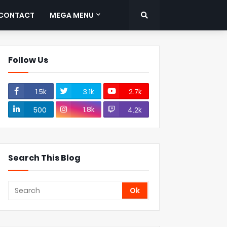
CONTACT
MEGA MENU
Follow Us
1.5k
3.1k
2.7k
1.8k
500
4.2k
Search This Blog