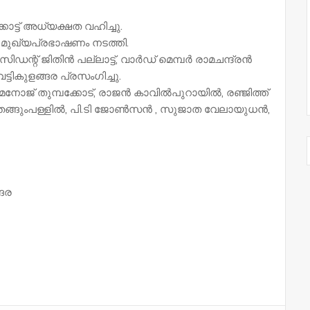
ട്ട് അധ്യക്ഷത വഹിച്ചു.
 മുഖ്യപ്രഭാഷണം നടത്തി.
ഡന്റ് ജിതിൻ പല്ലാട്ട്, വാർഡ് മെമ്പർ രാമചന്ദ്രൻ
്ടികുളങ്ങര പ്രസംഗിച്ചു.
,. മനോജ്‌ തുമ്പക്കോട്, രാജൻ കാവിൽപുറായിൽ, രഞ്ജിത്ത്
തെങ്ങുംപള്ളിൽ, പി.ടി ജോൺസൻ , സുജാത വേലായുധൻ,
ങര