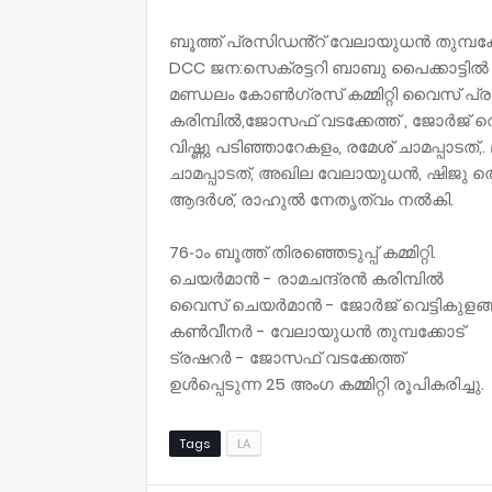
ബൂത്ത് പ്രസിഡൻ്റ് വേലായുധൻ തുമ്പക്കോ
DCC ജന:സെക്രട്ടറി ബാബു പൈക്കാട്ടിൽ
മണ്ഡലം കോൺഗ്രസ് കമ്മിറ്റി വൈസ് പ്രസി
കരിമ്പിൽ,ജോസഫ് വടക്കേത്ത് , ജോർജ് വെട
വിഷ്ണു പടിഞ്ഞാറേകളം, രമേശ്‌ ചാമപ്പാടത്
ചാമപ്പാടത്, അഖില വേലായുധൻ, ഷിജു 
ആദർശ്, രാഹുൽ നേതൃത്വം നൽകി.
76-ാം ബൂത്ത് തിരഞ്ഞെടുപ്പ് കമ്മിറ്റി.
ചെയർമാൻ - രാമചന്ദ്രൻ കരിമ്പിൽ
വൈസ് ചെയർമാൻ - ജോർജ് വെട്ടികുളങ്
കൺവീനർ - വേലായുധൻ തുമ്പക്കോട്
ട്രഷറർ - ജോസഫ് വടക്കേത്ത്
ഉൾപ്പെടുന്ന 25 അംഗ കമ്മിറ്റി രൂപികരിച്ചു.
Tags
LA