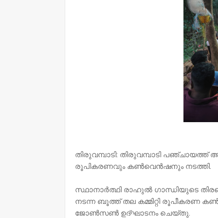
തിരുവമ്പാടി: തിരുവമ്പാടി പഞ്ചായത്ത് അത
രൂപികരണവും കൺവെൻഷനും നടത്തി.
സ്ഥാനാർത്ഥി രാഹുൽ ഗാന്ധിയുടെ തിരഞ്
നടന്ന ബൂത്ത് തല കമ്മിറ്റി രൂപീകരണ 
ജോൺസൺ ഉദ്ഘാടനം ചെയ്തു.