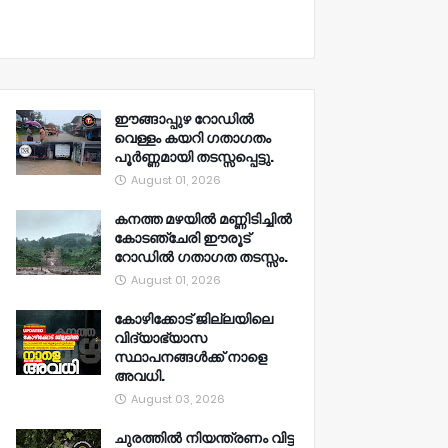
ഈങ്ങാപ്പുഴ റോഡിൽ
വെള്ളം കയറി ഗതാഗതം
പൂർണ്ണമായി തടസ്സപ്പെട്ടു.
August 01, 2026
കനത്ത മഴയിൽ മണ്ണിടിച്ചിൽ
കോടഞ്ചേരി ഈരൂട്
റോഡിൽ ഗതാഗത തടസ്സം.
August 01, 2026
കോഴിക്കോട് ജില്ലയിലെ
വിദ്യാഭ്യാസ
സ്ഥാപനങ്ങൾക്ക് നാളെ
അവധി.
August 03, 2026
ചുരത്തിൽ നിയന്ത്രണം വിട്ട