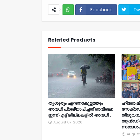
Facebook
Tw
NWT
Related Products
തൃശൂരും എറണാകുളത്തും
ഹിരോഷി
അവധി പ്രഖ്യാപിച്ചത് രാവിലെ;
സേക്രഡ്
ഇന്ന് എട്ട് ജില്ലകളിൽ അവധി .
തിരുവമ്
ആൻഡ് റേഞ
August 07, 2026
സന്ദേശം
August