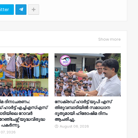
itter
Show more
മ ദിനാചരണം:
സേക്രഡ് ഹാർട്ട് യുപി എസ്
 ഹാർട്ട് എച്ച്എസ്എസ്
തിരുവമ്പാടിയിൽ സമാധാന
പാടിയിലെ റോവർ
ദൂതുമായി ഹിരോഷിമ ദിനം
്ചേഴ്സ് യുദ്ധവിരുദ്ധ
ആചരിച്ചു.
 പകർന്നു.
August 06, 2026
 07, 2026