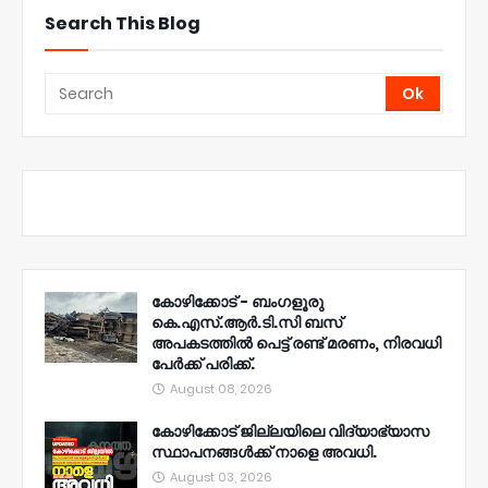
Search This Blog
കോഴിക്കോട് - ബംഗളൂരു
കെ.എസ്.ആർ.ടി.സി ബസ്
അപകടത്തിൽ പെട്ട് രണ്ട് മരണം, നിരവധി
പേർക്ക് പരിക്ക്.
August 08, 2026
കോഴിക്കോട് ജില്ലയിലെ വിദ്യാഭ്യാസ
സ്ഥാപനങ്ങൾക്ക് നാളെ അവധി.
August 03, 2026