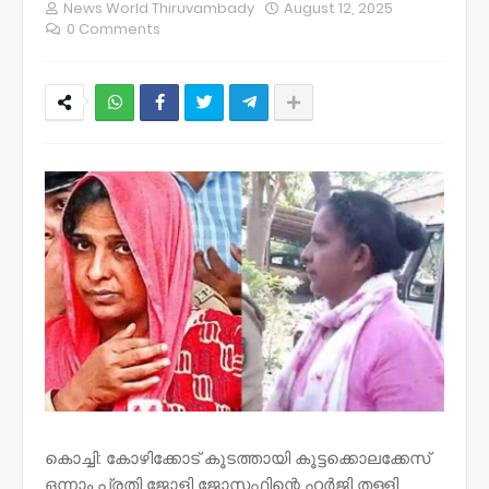
News World Thiruvambady
August 12, 2025
0 Comments
NWT
കൊച്ചി: കോഴിക്കോട് കൂടത്തായി കൂട്ടക്കൊലക്കേസ്
ഒന്നാം പ്രതി ജോളി ജോസഫിന്റെ ഹർജി തള്ളി