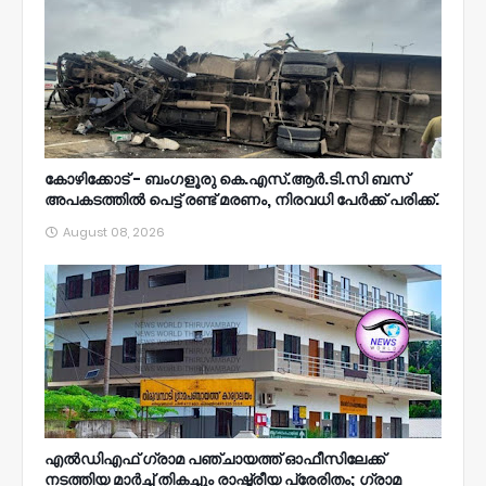
കോഴിക്കോട് - ബംഗളൂരു കെ.എസ്.ആർ.ടി.സി ബസ്
അപകടത്തിൽ പെട്ട് രണ്ട് മരണം, നിരവധി പേർക്ക് പരിക്ക്.
August 08, 2026
എൽഡിഎഫ് ഗ്രാമ പഞ്ചായത്ത് ഓഫീസിലേക്ക്
നടത്തിയ മാർച്ച് തികച്ചും രാഷ്ട്രീയ പ്രേരിതം; ഗ്രാമ