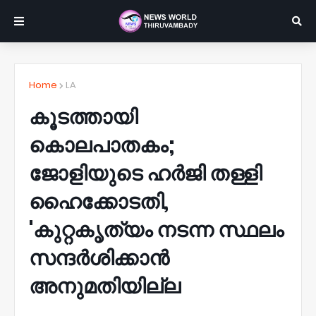
Home
LA
കൂടത്തായി
കൊലപാതകം;
ജോളിയുടെ ഹർജി തള്ളി
ഹൈക്കോടതി,
'കുറ്റകൃത്യം നടന്ന സ്ഥലം
സന്ദർശിക്കാൻ
അനുമതിയില്ല