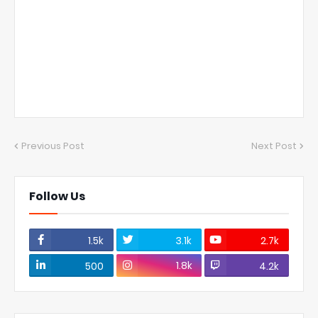
Previous Post
Next Post
Follow Us
1.5k
3.1k
2.7k
1.8k
500
4.2k