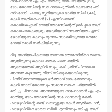
സഹോദരൻ എം.എം. മാത്യു മഞ്ചാടിയിൽ (68),
ടോം തോമസിന്റെ സഹോദരപുത്രൻ കോടഞ്ചേരി
സ്വദേശി ഷാജു സ്കറിയയുടെ ഭാര്യ സിലി (44),
മകൾ ആൽഫൈൻ (2) എന്നിവരാണ്
കൊല്ലപ്പെട്ടത്. റോയ് തോമസിന്റെത് ഉൾപ്പടെ ആറ്
കൊലപാതകങ്ങളും ജോളിയാണ് നടത്തിയത് എന്ന്
ജോളിയുടെ മകനും മൂന്നാം സാക്ഷിയുമായ റെമോ
റോയ് മൊഴി നൽകിയിരുന്നു.
റിട്ട. അധ്യാപികയായ അന്നമ്മ തോമസിൻ്റെ മരണം
ആയിരുന്നു കൊലപാതക പരമ്പരയിൽ
ആദ്യത്തേത്. ആട്ടിൻ സൂപ്പ് കഴിച്ചതിന് പിന്നാലെ
അന്നമ്മ കുഴഞ്ഞു വീണ് മരിക്കുകയായിരുന്നു.
പിന്നീട് അന്നമ്മയുടെ ഭർത്താവ് ടോം തോമസും
മകൻ റോയ് തോമസും സമാന സാഹചര്യത്തിൽ
മരിച്ചു. പിന്നാലെ അന്നമ്മയുടെ സഹോദരൻ എം.എം
മാത്യു, ടോം തോമസിന്റെ സഹോദരന്റെ മകൻ
ഷാജുവിൻന്റെ രണ്ട് വയസ്സുള്ള മകൾ ആൽഫൈൻ,
ഷാജുവിൻ്റെ ഭാര്യ സിലി എന്നിവരും മരിച്ചു. ആറ്