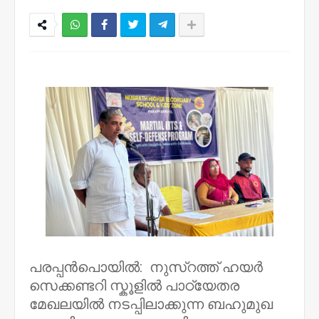
NWT
പരപ്പൻപൊയിൽ: നുസ്റത്ത് ഹയർ
സെക്കണ്ടറി സ്കൂളിൽ പാഠ്യേതര
മേഖലയിൽ നടപ്പിലാക്കുന്ന ബഹുമുഖ