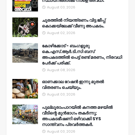
സ്ഥാപനങ്ങൾക്ക് നാളെ അവധി.
August 03, 2026
ചുരത്തിൽ നിയന്ത്രണം വിട്ട ജീപ്പ്
കൊക്കയിലേക്ക് വീണു അപകടം.
August 02, 2026
കോഴിക്കോട് - ബംഗളൂരു
കെ.എസ്.ആർ.ടി.സി ബസ്
അപകടത്തിൽ പെട്ട് രണ്ട് മരണം, നിരവധി
പേർക്ക് പരിക്ക്.
August 08, 2026
ഓണക്കാല റേഷൻ ഇന്നു മുതല്‍
വിതരണം ചെയ്യും.
August 03, 2026
പുല്ലൂരാംപാറയിൽ കനത്ത മഴയിൽ
വീടിന്റെ മുൻഭാഗം തകർന്നു;
അപകടഭീഷണി ഒഴിവാക്കി SYS
സാന്ത്വനം പ്രവർത്തകർ.
August 03, 2026