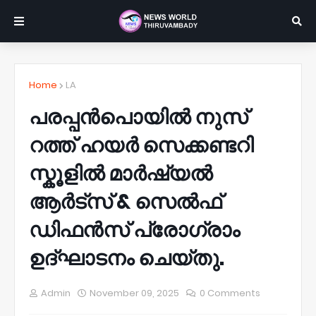
Home
LA
പരപ്പൻപൊയിൽ നുസ്
റത്ത് ഹയർ സെക്കണ്ടറി
സ്കൂളിൽ മാർഷ്യൽ
ആർട്സ് & സെൽഫ്
ഡിഫൻസ് പ്രോഗ്രാം
ഉദ്ഘാടനം ചെയ്തു.
Admin
November 09, 2025
0 Comments