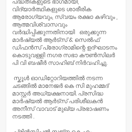
പദ്ധതികളുടെ ഭാഗമായി,
വിദ്യാർത്ഥികളുടെ ശാരീരിക
ആരോഗ്യവും, സ്വയം രക്ഷാ കഴിവും ,
ആത്മവിശ്വാസവും
വർദ്ധിപ്പിക്കുന്നതിനായി ഒരുക്കുന്ന
മാർഷ്യൽ ആർട്സ് & സെൽഫ്
ഡിഫൻസ് പ്രോഗ്രാമിന്റെ ഉദ്ഘാടനം
കൊടുവള്ളി നഗര സഭാ കൗൺസിലർ
പി വി ബഷീർ സാഹിബ്‌ നിർവഹിച്ചു.
സ്കൂൾ ഓഡിറ്റോറിയത്തിൽ നടന്ന
ചടങ്ങിൽ മാനേജർ കെ സി മുഹമ്മദ്‌
മാസ്റ്റർ അധ്യക്ഷനായി. പ്രസിദ്ധ
മാർഷ്യൽ ആർട്സ് പരിശീലകൻ
അനീസ് വാവാട് മുഖ്യ പ്രഭാഷണം
നടത്തി .
പ്രിൻസിപ്പൽ സജ്‌ന കെ എം