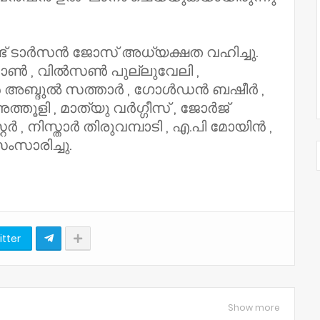
് ടാർസൻ ജോസ് അധ്യക്ഷത വഹിച്ചു.
ോൺ , വിൽസൺ പുല്ലുവേലി ,
 അബ്ദുൽ സത്താർ , ഗോൾഡൻ ബഷീർ ,
ി , മാത്യു വർഗ്ഗീസ് , ജോർജ്
 , നിസ്താർ തിരുവമ്പാടി , എ.പി മോയിൻ ,
സാരിച്ചു.
itter
Show more