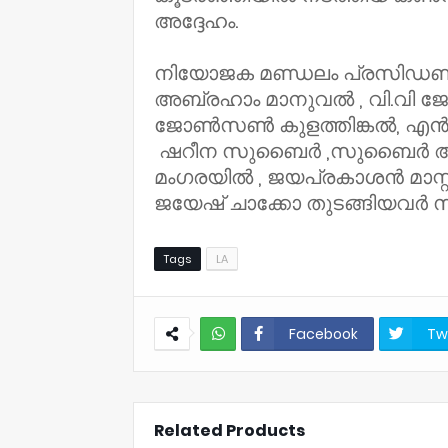
അദ്ദേഹം.
നിയോജക മണ്ഡലം പ്രസിഡണ്ട
അബ്രഹാം മാനുവൽ , വി.വി ജ
ജോൺസൺ കുളത്തിങ്കൽ, എൻ
ഷറീന സുബൈർ ,സുബൈർ അത്തൂള
മംഗരയിൽ , ജയപ്രകാശൻ മാസ്റ്റർ
ജയേഷ് ചാക്കോ തുടങ്ങിയവർ സം
Tags
LA
Facebook
Tw
NWT
Related Products