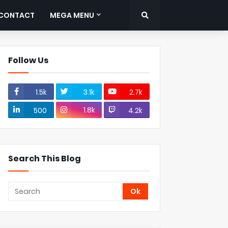
CONTACT
MEGA MENU
Follow Us
1.5k
3.1k
2.7k
1.8k
500
4.2k
Search This Blog