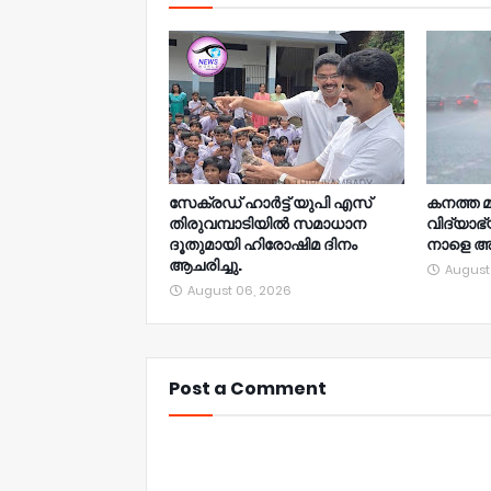
സേക്രഡ് ഹാർട്ട് യുപി എസ്
കനത്ത മ
തിരുവമ്പാടിയിൽ സമാധാന
വിദ്യാഭ
ദൂതുമായി ഹിരോഷിമ ദിനം
നാളെ അ
ആചരിച്ചു.
August
August 06, 2026
Post a Comment