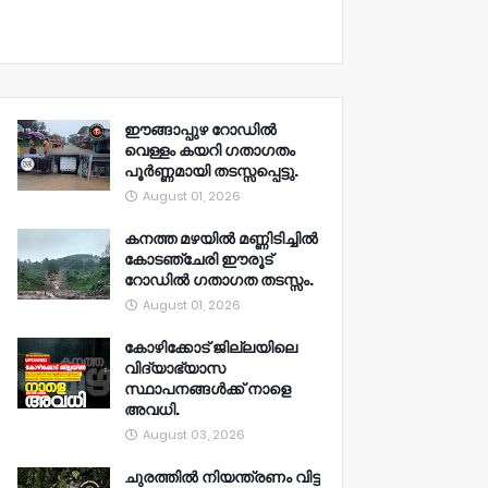
ഈങ്ങാപ്പുഴ റോഡിൽ
വെള്ളം കയറി ഗതാഗതം
പൂർണ്ണമായി തടസ്സപ്പെട്ടു.
August 01, 2026
കനത്ത മഴയിൽ മണ്ണിടിച്ചിൽ
കോടഞ്ചേരി ഈരൂട്
റോഡിൽ ഗതാഗത തടസ്സം.
August 01, 2026
കോഴിക്കോട് ജില്ലയിലെ
വിദ്യാഭ്യാസ
സ്ഥാപനങ്ങൾക്ക് നാളെ
അവധി.
August 03, 2026
ചുരത്തിൽ നിയന്ത്രണം വിട്ട