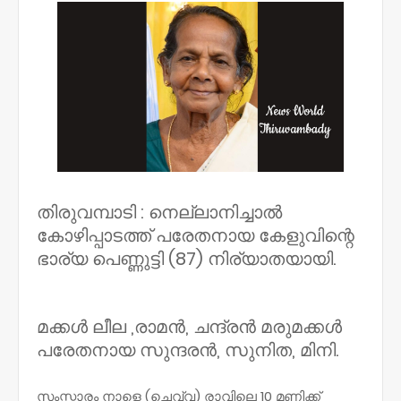
തിരുവമ്പാടി : നെല്ലാനിച്ചാൽ
കോഴിപ്പാടത്ത് പരേതനായ കേളുവിന്റെ
ഭാര്യ പെണ്ണുട്ടി (87) നിര്യാതയായി.
മക്കൾ ലീല ,രാമൻ, ചന്ദ്രൻ മരുമക്കൾ
പരേതനായ സുന്ദരൻ, സുനിത, മിനി.
സംസ്കാരം നാളെ (ചെവ്വ) രാവിലെ 10 മണിക്ക്