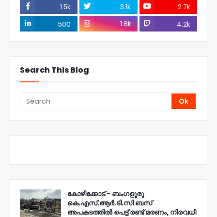
1.5k
3.1k
2.7k
1.8k
500
4.2k
Search This Blog
കോഴിക്കോട് - ബംഗളൂരു
കെ.എസ്.ആർ.ടി.സി ബസ്
അപകടത്തിൽ പെട്ട് രണ്ട് മരണം, നിരവധി