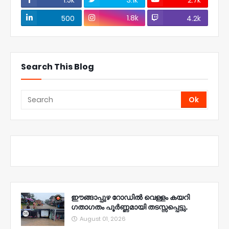
1.5k
3.1k
2.7k
1.8k
500
4.2k
Search This Blog
ഈങ്ങാപ്പുഴ റോഡിൽ വെള്ളം കയറി
ഗതാഗതം പൂർണ്ണമായി തടസ്സപ്പെട്ടു.
August 01, 2026