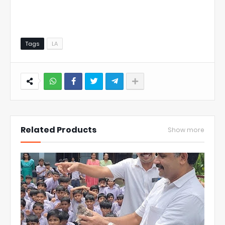
Tags
LA
NWT
Related Products
Show more