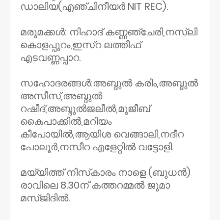
ഡാലിയ(എഞ്ചിനീയർ NIT REC).
മരുമക്കൾ: നിഹാദ് കണ്ണഞ്ചേരി,നസ്‌ലി
കൊളപ്പുറം,ഇസ്റ ലത്തീഫ്
എടവണ്ണപ്പാറ.
സഹോദരങ്ങൾ:അബ്ദുൽ കരിം,അബ്ദുൽ
അസീസ്,അബ്ദുൽ
റഷീദ്,അബ്ദുൽജലീൽ,മുജീബ്
കൈപാക്കിൽ,മറിയം
കീപോയിൽ,ആയിശ വെങ്ങാലി,നദീറ
പോലൂർ,നസീറ എളേറ്റിൽ വട്ടോളി.
മയ്യിത്ത് നിസ്‌കാരം നാളെ (ബുധൻ)
രാവിലെ 8.30ന് കത്തറമ്മൽ ജുമാ
മസ്ജിദിൽ.