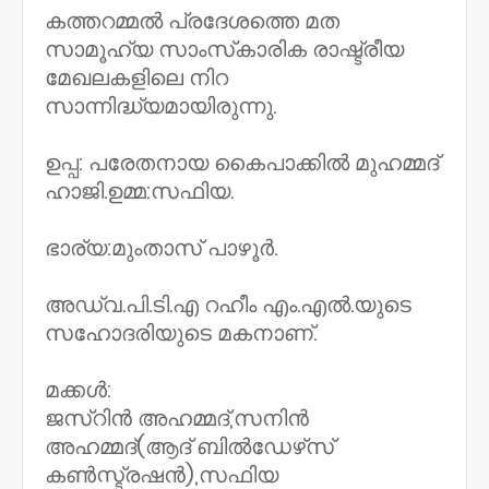
കത്തറമ്മൽ പ്രദേശത്തെ മത
സാമൂഹ്യ സാംസ്‌കാരിക രാഷ്ട്രീയ
മേഖലകളിലെ നിറ
സാന്നിദ്ധ്യമായിരുന്നു.
ഉപ്പ: പരേതനായ കൈപാക്കിൽ മുഹമ്മദ്
ഹാജി.ഉമ്മ:സഫിയ.
ഭാര്യ:മുംതാസ് പാഴൂർ.
അഡ്വ.പി.ടി.എ റഹീം എം.എൽ.യുടെ
സഹോദരിയുടെ മകനാണ്.
മക്കൾ:
ജസ്റിൻ അഹമ്മദ്,സനിൻ
അഹമ്മദ്(ആദ് ബിൽഡേഴ്‌സ്
കൺസ്ട്രഷൻ),സഫിയ