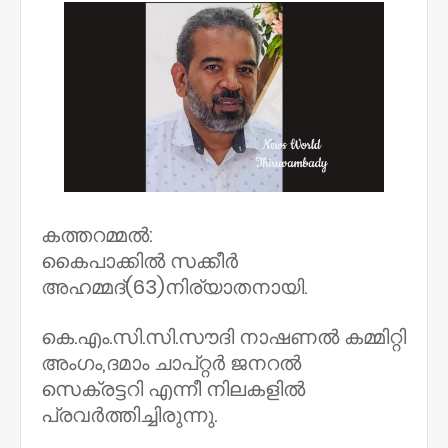
കത്തറമ്മൽ:
കൈപാക്കിൽ സക്കീർ
അഹമ്മദ്(63)നിര്യാതനായി.
കെ.എം.സി.സി.സൗദി നാഷണൽ കമ്മിറ്റി
അംഗം,ദമാം ചാപ്റ്റർ ജനറൽ
സെക്രട്ടറി എന്നീ നിലകളിൽ
പ്രവർത്തിച്ചിരുന്നു.