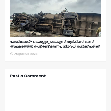
കോഴിക്കോട് - ബംഗളൂരു കെ.എസ്.ആർ.ടി.സി ബസ്
അപകടത്തിൽ പെട്ട് രണ്ട് മരണം, നിരവധി പേർക്ക് പരിക്ക്.
August 08, 2026
Post a Comment