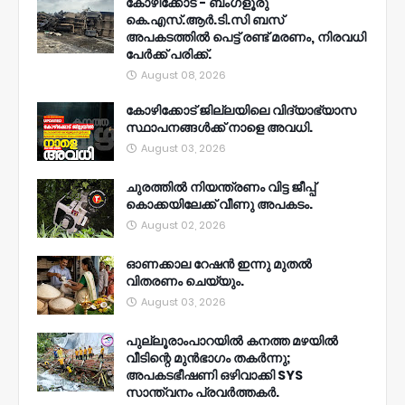
കോഴിക്കോട് - ബംഗളൂരു
കെ.എസ്.ആർ.ടി.സി ബസ്
അപകടത്തിൽ പെട്ട് രണ്ട് മരണം, നിരവധി
പേർക്ക് പരിക്ക്.
August 08, 2026
കോഴിക്കോട് ജില്ലയിലെ വിദ്യാഭ്യാസ
സ്ഥാപനങ്ങൾക്ക് നാളെ അവധി.
August 03, 2026
ചുരത്തിൽ നിയന്ത്രണം വിട്ട ജീപ്പ്
കൊക്കയിലേക്ക് വീണു അപകടം.
August 02, 2026
ഓണക്കാല റേഷൻ ഇന്നു മുതല്‍
വിതരണം ചെയ്യും.
August 03, 2026
പുല്ലൂരാംപാറയിൽ കനത്ത മഴയിൽ
വീടിന്റെ മുൻഭാഗം തകർന്നു;
അപകടഭീഷണി ഒഴിവാക്കി SYS
സാന്ത്വനം പ്രവർത്തകർ.