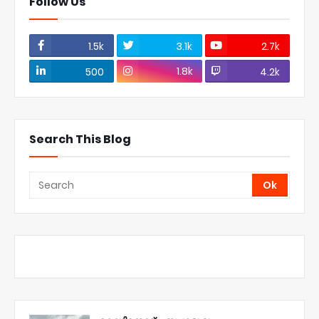
Follow Us
1.5k
3.1k
2.7k
1.8k
500
4.2k
Search This Blog