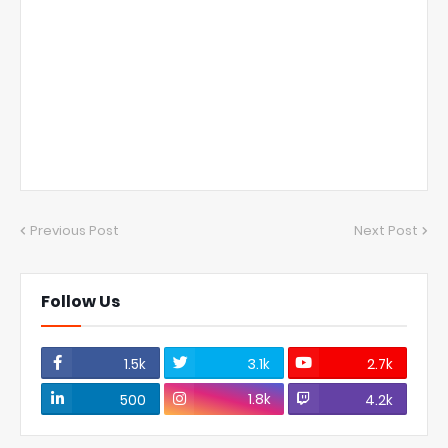
Previous Post
Next Post
Follow Us
1.5k
3.1k
2.7k
1.8k
500
4.2k