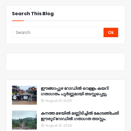
Search This Blog
ഈങ്ങാപ്പുഴ റോഡിൽ വെള്ളം കയറി
ഗതാഗതം പൂർണ്ണമായി തടസ്സപ്പെട്ടു.
August 01, 2026
കനത്ത മഴയിൽ മണ്ണിടിച്ചിൽ കോടഞ്ചേരി
ഈരൂട് റോഡിൽ ഗതാഗത തടസ്സം.
August 01, 2026