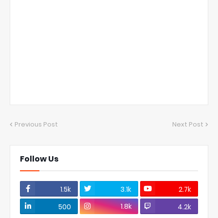
Previous Post
Next Post
Follow Us
1.5k
3.1k
2.7k
1.8k
500
4.2k