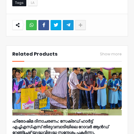
Tags
LA
NWT
Related Products
Show more
ഹിരോഷിമ ദിനാചരണം: സേക്രഡ് ഹാർട്ട്
എച്ച്എസ്എസ് തിരുവമ്പാടിയിലെ റോവർ ആൻഡ്
റേഞ്ചേഴ്സ് യുദ്ധവിരുദ്ധ സന്ദേശം പകർന്നു.