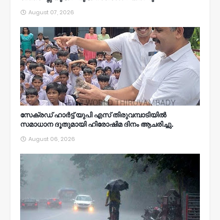
August 07, 2026
സേക്രഡ് ഹാർട്ട് യുപി എസ് തിരുവമ്പാടിയിൽ
സമാധാന ദൂതുമായി ഹിരോഷിമ ദിനം ആചരിച്ചു.
August 06, 2026