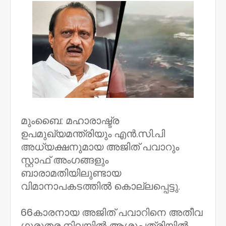
മുംബൈ: മഹാരാഷ്ട്ര
ഉപമുഖ്യമന്ത്രിയും എൻ.സി.പി
അധ്യക്ഷനുമായ അജിത് പവാറും
സ്റ്റാഫ് അംഗങ്ങളും
ബാരാമതിയിലുണ്ടായ
വിമാനാപകടത്തിൽ കൊല്ലപ്പെട്ടു.
66കാരനായ അജിത് പവാറിനെ അതീവ
ഗുരുതര നിലയിൽ ആശുപത്രിയിൽ