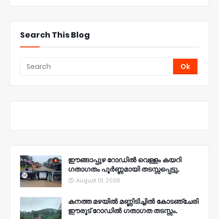
Search This Blog
ഈങ്ങാപ്പുഴ റോഡിൽ വെള്ളം കയറി
ഗതാഗതം പൂർണ്ണമായി തടസ്സപ്പെട്ടു.
August 01, 2026
കനത്ത മഴയിൽ മണ്ണിടിച്ചിൽ കോടഞ്ചേരി
ഈരൂട് റോഡിൽ ഗതാഗത തടസ്സം.