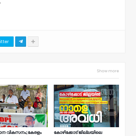
ം
itter
Show more
ാന വികസനം;കേരളം
കോഴിക്കോട് ജില്ലയിലെ