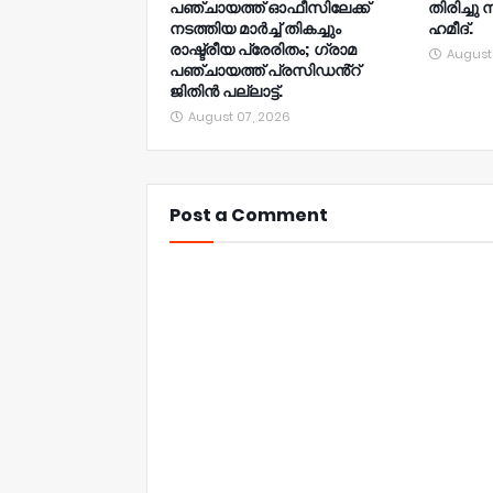
പഞ്ചായത്ത് ഓഫീസിലേക്ക്
തിരിച്ചു 
നടത്തിയ മാർച്ച് തികച്ചും
ഹമീദ്.
രാഷ്ട്രീയ പ്രേരിതം; ഗ്രാമ
August
പഞ്ചായത്ത് പ്രസിഡൻ്റ്
ജിതിൻ പല്ലാട്ട്.
August 07, 2026
Post a Comment