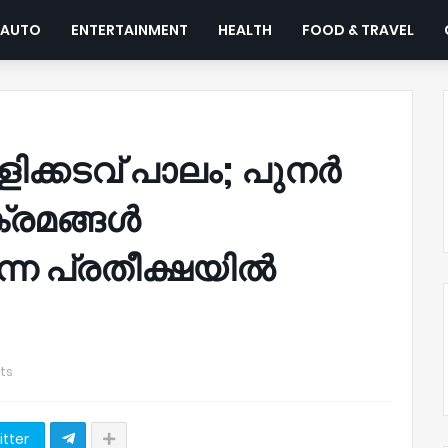
AUTO
ENTERTAINMENT
HEALTH
FOOD & TRAVEL
ിക്കടവ് പാലം; പുനർ
്രമങ്ങൾ
ന്ന പ്രതീക്ഷയിൽ
ts
itter