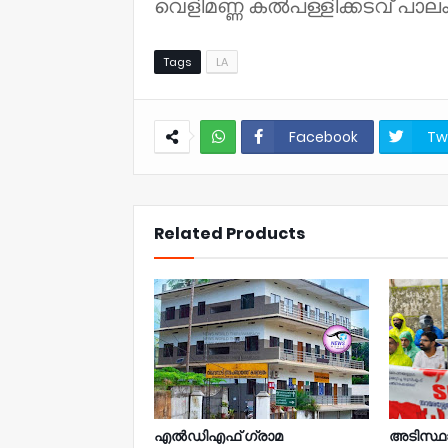
വെളിമണ്ണ കൽപള്ളിക്കടവ് പാല
Tags
LA
Facebook
Tw
NWT
Related Products
എൽഡിഎഫ് ഗ്രാമ
അടിസ്ഥ