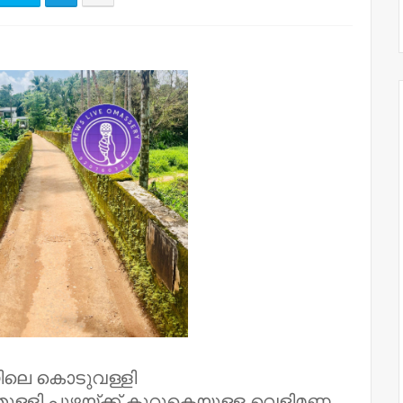
യിലെ കൊടുവള്ളി
ളി പുഴയ്ക്ക് കുറുകെയുള്ള വെളിമണ്ണ