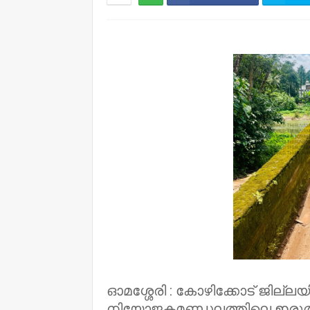
NWT
ഓമശ്ശേരി : കോഴിക്കോട് ജില്ല
നിയോജകമണ്ഡലത്തിലെ ഇരുതുള്