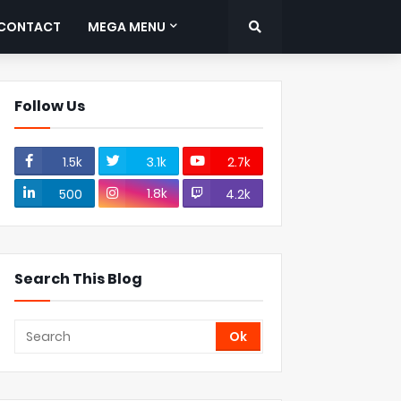
CONTACT
MEGA MENU
Follow Us
1.5k
3.1k
2.7k
1.8k
500
4.2k
Search This Blog