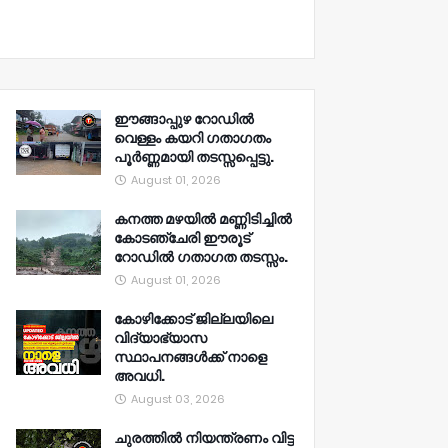
ഈങ്ങാപ്പുഴ റോഡിൽ
വെള്ളം കയറി ഗതാഗതം
പൂർണ്ണമായി തടസ്സപ്പെട്ടു.
August 01, 2026
കനത്ത മഴയിൽ മണ്ണിടിച്ചിൽ
കോടഞ്ചേരി ഈരൂട്
റോഡിൽ ഗതാഗത തടസ്സം.
August 01, 2026
കോഴിക്കോട് ജില്ലയിലെ
വിദ്യാഭ്യാസ
സ്ഥാപനങ്ങൾക്ക് നാളെ
അവധി.
August 03, 2026
ചുരത്തിൽ നിയന്ത്രണം വിട്ട