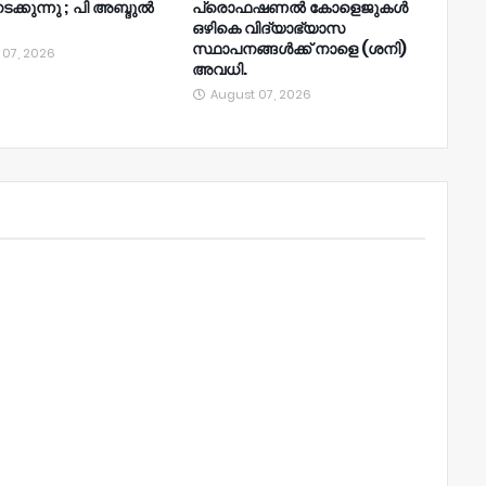
നടക്കുന്നു ; പി അബ്ദുൽ
പ്രൊഫഷണൽ കോളെജുകൾ
ഒഴികെ വിദ്യാഭ്യാസ
സ്ഥാപനങ്ങൾക്ക് നാളെ (ശനി)
 07, 2026
അവധി.
August 07, 2026