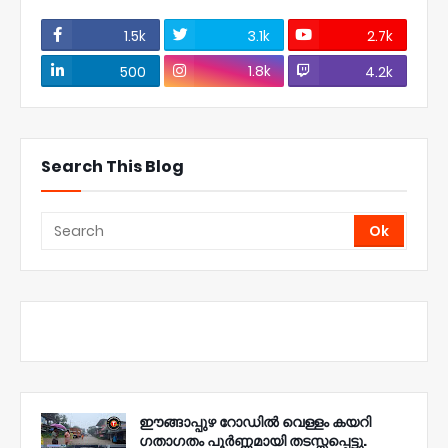
1.5k
3.1k
2.7k
1.8k
500
4.2k
Search This Blog
ഈങ്ങാപ്പുഴ റോഡിൽ വെള്ളം കയറി
ഗതാഗതം പൂർണ്ണമായി തടസ്സപ്പെട്ടു.