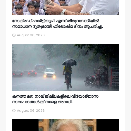
സേക്രഡ് ഹാർട്ട് യുപി എസ് തിരുവമ്പാടിയിൽ
സമാധാന ദൂതുമായി ഹിരോഷിമ ദിനം ആചരിച്ചു.
August 06, 2026
കനത്ത മഴ; നാല്‌ ജില്ലകളിലെ വിദ്യാഭ്യാസ
സ്ഥാപനങ്ങൾക്ക് നാളെ അവധി.
August 06, 2026