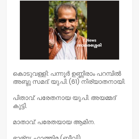
കൊടുവള്ളി: പന്നൂർ ഉണ്ണിരാം പറമ്പിൽ
അബ്ദു സമദ്. യു.പി. (61) നിര്യാതനായി.
പിതാവ്: പരേതനായ യു.പി. അയമ്മദ്
കുട്ടി.
മാതാവ്: പരേതയായ ആമിന.
ഭാര്യ: ഫാത്തിമ (ബീവി)