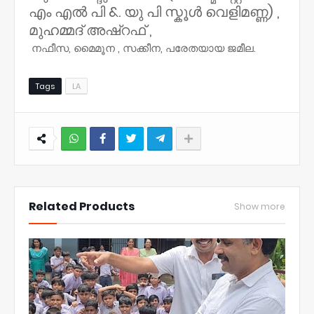
എം എൽ പി &. യു പി സ്കൂൾ വെളിമണ്ണ) ,
മുഹമ്മദ് അഷ്‌റഫ് ,
നഫീസ, മൈമൂന , സക്കീന, പരേതയായ ജമീല.
Tags
LA
NWT
Related Products
Show more