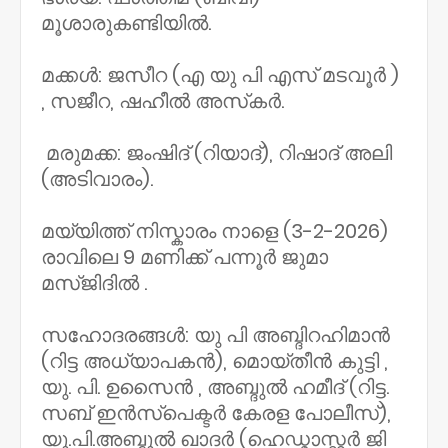
മൂശാരുകണ്ടിയിൽ.
മക്കൾ: ജസീറ (എ യു പി എസ് മടവൂർ )
, സജീറ, ഷഹീൽ അസ്‌കർ.
മരുമക്ക: ജംഷിദ് (റിയാദ്), റിഷാദ് അലി
(അടിവാരം).
മയ്യിത്ത് നിസ്കാരം നാളെ (3-2-2026)
രാവിലെ 9 മണിക്ക് പന്നൂർ ജുമാ
മസ്ജിദിൽ .
സഹോദരങ്ങൾ: യു പി അബ്ദിറഹിമാൻ
(റിട്ട അധ്യാപകൻ), മൊയ്‌തീൻ കുട്ടി ,
യു. പി. ഉസൈൻ , അബ്ദുൽ ഹമീദ് (റിട്ട.
സബ് ഇൻസ്‌പെക്ടർ കേരള പോലീസ്),
യു.പി.അബ്ദുൽ ഖാദർ (ഹെഡ്മാസ്റ്റർ ജി