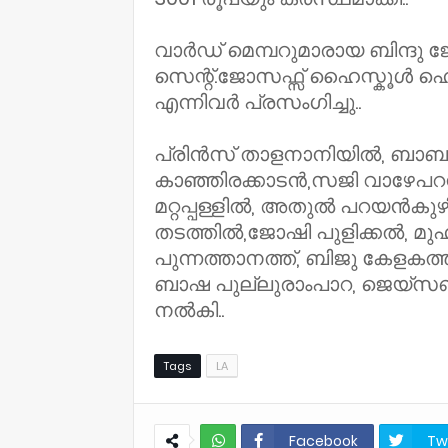
വാർഡ് മെമ്പറുമാരായ ബിന്
സെന്റ്.ജോസഫ്സ് ഹൈസ്കൂൾ ഹെഡ്
എന്നിവർ പ്രസംഗിച്ചു..
പ്രിൻസ് താളനാനിയിൽ, ബാബ
കാഞ്ഞിരക്കാടൻ,സജി വാഴേപറമ
മറ്റപ്പള്ളിൽ, അതുൽ പറയൻക
തടത്തിൽ,ജോഷി പുളിക്കൽ, മുഹമ
പുന്നത്താനത്ത്, ബിജു കേളകത്
ബാഷ പുല്ലുരാംപാറ, ജെയ്സ
നൽകി..
Tags
LA
Facebook
Tw