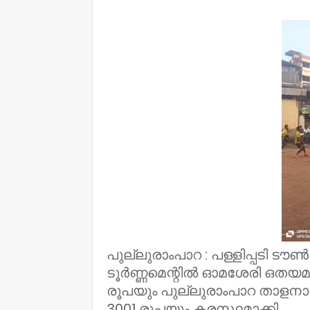
NWT
പുല്ലുരാംപാറ : പള്ളിപ്പടി ട
ടൂർണ്ണമെന്റിൽ ഓമശേരി ഒതയമ
രൂപയും പുല്ലുരാംപാറ താളനാ
3001 രൂപയും കരസ്ഥമാക്കി..