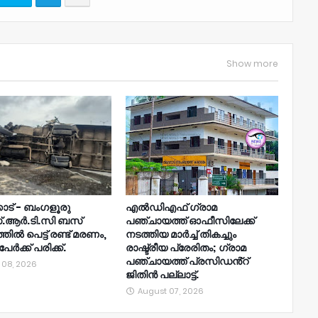
Show more
ോട് - ബംഗളൂരു
എൽഡിഎഫ് ഗ്രാമ
.ആർ.ടി.സി ബസ്
പഞ്ചായത്ത് ഓഫീസിലേക്ക്
ിൽ പെട്ട് രണ്ട് മരണം,
നടത്തിയ മാർച്ച് തികച്ചും
േർക്ക് പരിക്ക്.
രാഷ്ട്രീയ പ്രേരിതം; ഗ്രാമ
പഞ്ചായത്ത് പ്രസിഡൻ്റ്
 08, 2026
ജിതിൻ പല്ലാട്ട്.
August 07, 2026