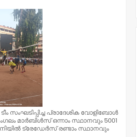
ൗൺ ടീം സംഘടിപ്പിച്ച പ്രാദേശിക വോളിബോൾ
ംഗലം മാർബിൾസ് ഒന്നാം സ്ഥാനവും 5001
നിയിൽ ട്രേഡേർസ് രണ്ടാം സ്ഥാനവും