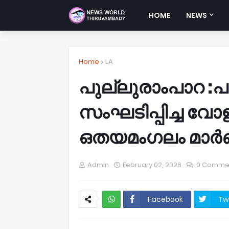
HOME
NEWS
Home
LA
പുല്ലുരാംപാറ :പള
സംഘടിപ്പിച്ച വോ
ഒതയമംഗലം മാർബ
Admin
February 02, 2026
0 Comme
Facebook
Tw