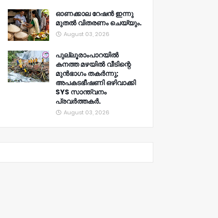
ഓണക്കാല റേഷൻ ഇന്നു
മുതല്‍ വിതരണം ചെയ്യും.
August 03, 2026
പുല്ലൂരാംപാറയിൽ
കനത്ത മഴയിൽ വീടിന്റെ
മുൻഭാഗം തകർന്നു;
അപകടഭീഷണി ഒഴിവാക്കി
SYS സാന്ത്വനം
പ്രവർത്തകർ.
August 03, 2026