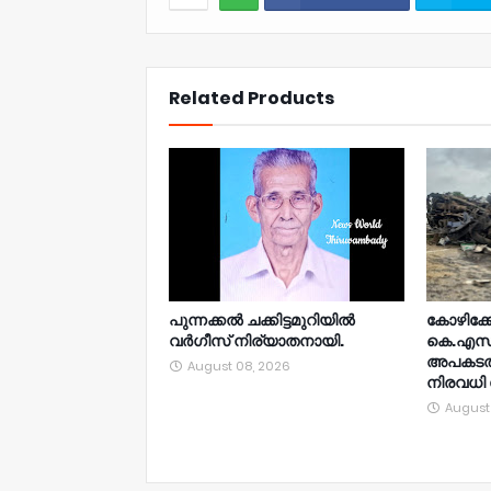
NWT
Related Products
പുന്നക്കൽ ചക്കിട്ടമുറിയിൽ
കോഴിക്ക
വർഗീസ് നിര്യാതനായി.
കെ.എസ്
അപകടത്ത
August 08, 2026
നിരവധി പ
August