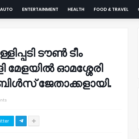
AUTO
ENTERTAINMENT
HEALTH
FOOD & TRAVEL
്ളിപ്പടി ടൗൺ ടീം
ളി മേളയിൽ ഓമശ്ശേരി
ിൾസ് ജേതാക്കളായി.
nts
itter