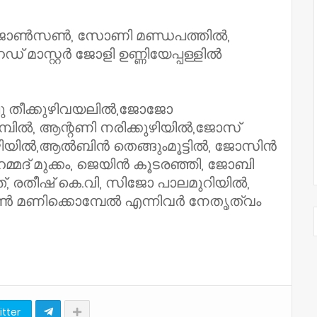
ദു ജോൺസൺ, സോണി മണ്ഡപത്തിൽ,
 മാസ്റ്റർ ജോളി ഉണ്ണിയേപ്പള്ളിൽ
ു തീക്കുഴിവയലിൽ,ജോജോ
്പിൽ, ആന്റണി നരിക്കുഴിയിൽ,ജോസ്
ുഴിയിൽ,ആൽബിൻ തെങ്ങുംമൂട്ടിൽ, ജോസിൻ
്മദ് മുക്കം, ജെയിൻ കൂടരഞ്ഞി, ജോബി
ത്, രതീഷ് കെ.വി, സിജോ പാലമുറിയിൽ,
ൺ മണിക്കൊമ്പേൽ എന്നിവർ നേതൃത്വം
itter