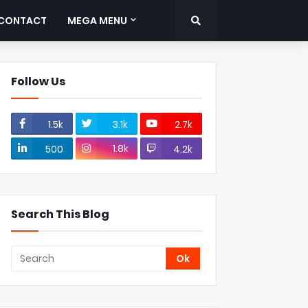
CONTACT
MEGA MENU
Follow Us
1.5k
3.1k
2.7k
1.8k
500
4.2k
Search This Blog