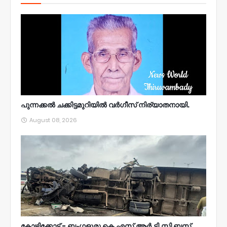
പുന്നക്കൽ ചക്കിട്ടമുറിയിൽ വർഗീസ് നിര്യാതനായി.
August 08, 2026
കോഴിക്കോട് - ബംഗളൂരു കെ.എസ്.ആർ.ടി.സി ബസ്