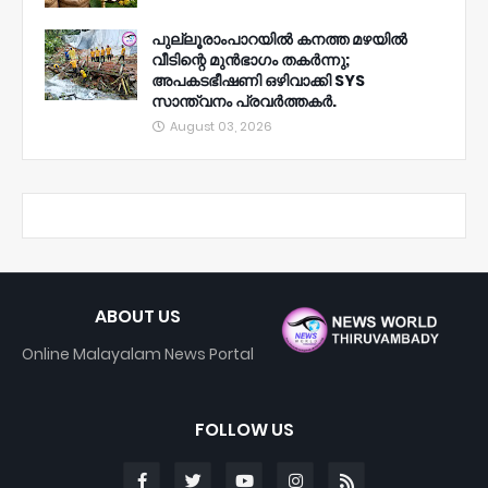
പുല്ലൂരാംപാറയിൽ കനത്ത മഴയിൽ
വീടിന്റെ മുൻഭാഗം തകർന്നു;
അപകടഭീഷണി ഒഴിവാക്കി SYS
സാന്ത്വനം പ്രവർത്തകർ.
August 03, 2026
ABOUT US
Online Malayalam News Portal
FOLLOW US