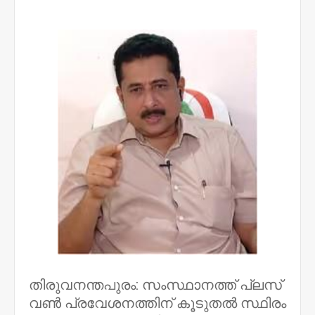
NWT
തിരുവനന്തപുരം: സംസ്ഥാനത്ത് പ്ലസ്
വൺ പ്രവേശനത്തിന് കൂടുതൽ സ്ഥിരം