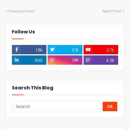
Previous Post
Next Post
Follow Us
1.5k
3.1k
2.7k
1.8k
500
4.2k
Search This Blog