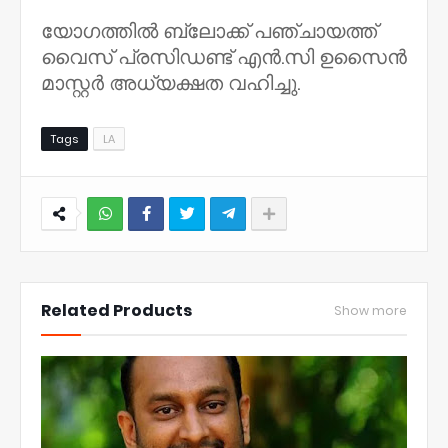
യോഗത്തിൽ ബ്ലോക്ക് പഞ്ചായത്ത്
വൈസ് പ്രസിഡണ്ട് എൻ.സി ഉസൈൻ
മാസ്റ്റർ അധ്യക്ഷത വഹിച്ചു.
Tags
LA
NWT
Related Products
Show more