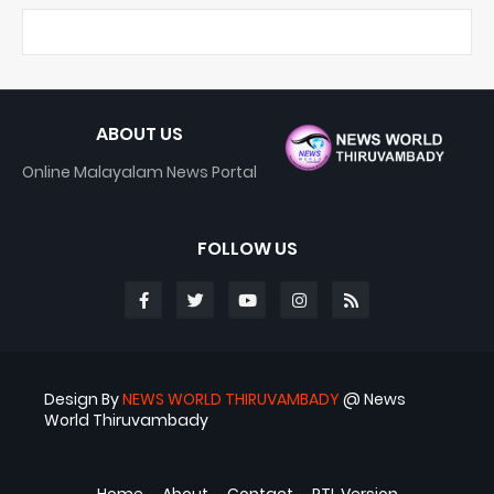
ABOUT US
Online Malayalam News Portal
FOLLOW US
Design By
NEWS WORLD THIRUVAMBADY
@ News
World Thiruvambady
Blogger Templates
ABS
Home
About
Contact
RTL Version