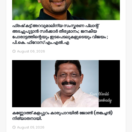
ഫ്രഷ് കട്ട് അറവുമാലിന്യ സംസ്കരണ പ്ലാന്റ്
അടച്ചുപൂട്ടാൻ സർക്കാർ തീരുമാനം; ജനകീയ
പോരാട്ടത്തിന്റെയും ഇടപെടലുകളുടെയും വിജയം ;
പി.കെ. ഫിറോസ് എം.എൽ‍.എ
August 06, 2026
കണ്ണോത്ത് കളപ്പുറം കാരുപാറയിൽ ജോൺ (തങ്കച്ചൻ)
നിര്യാതനായി.
August 05, 2026