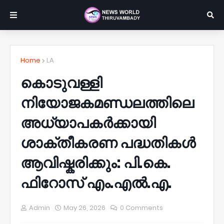
Home
LA
കൊടുവള്ളി
നിയോജകമണ്ഡലത്തിലെ
അധ്യാപകർക്കായി
ശാക്തീകരണ പദ്ധതികൾ
ആവിഷ്കരിക്കും: പി.കെ.
ഫിറോസ് എം.എൽ.എ.
Admin
May 26, 2026
0 Comments