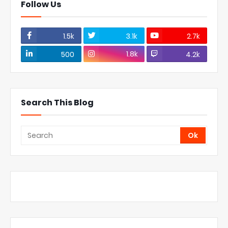
Follow Us
1.5k
3.1k
2.7k
1.8k
500
4.2k
Search This Blog