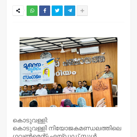
NWT
കൊടുവള്ളി:
കൊടുവള്ളി നിയോജകമണ്ഡലത്തിലെ
ഗവൺമെന്റ്-എയ്ഡഡ് സ്കൂൾ