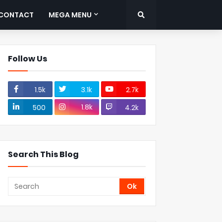
CONTACT
MEGA MENU
Follow Us
1.5k
3.1k
2.7k
1.8k
500
4.2k
Search This Blog