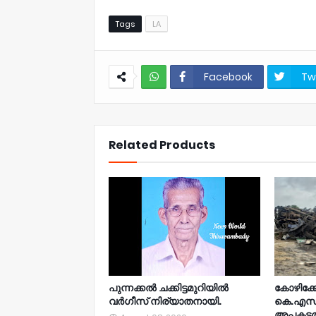
Tags
LA
Facebook
Tw
NWT
Related Products
പുന്നക്കൽ ചക്കിട്ടമുറിയിൽ
കോഴിക്ക
വർഗീസ് നിര്യാതനായി.
കെ.എസ്
അപകടത്ത