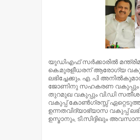
യുഡിഎഫ് സര്‍ക്കാരില്‍ മന്ത്രി
കെ.മുരളീധരന് ആരോഗ്യ വകുപ്
ലഭിച്ചേക്കും. എ. പി അനില്‍കു
ജോണിനു സഹകരണ വകുപ്പും നല്
തുറമുഖ വകുപ്പും വി.ഡി സതീശ
വകുപ്പ് കോണ്‍ഗ്രസ്സ് ഏറ്റെടുത്
ഉന്നതവിദ്യാഭ്യാസ വകുപ്പ് ലഭിക
ഉസ്മാനും, ടി.സിദ്ദിഖും അവസ