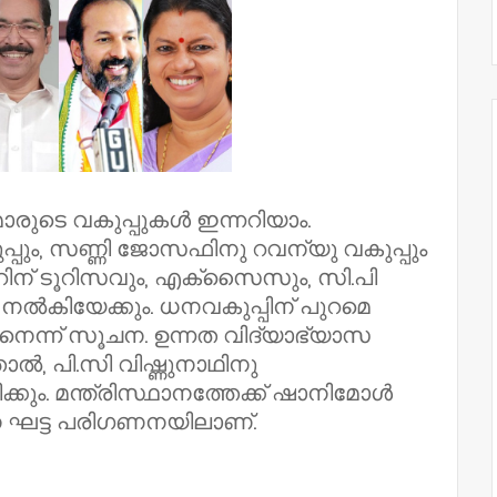
മാരുടെ വകുപ്പുകള്‍ ഇന്നറിയാം.
പും, സണ്ണി ജോസഫിനു റവന്യു വകുപ്പും
മാറിന് ടൂറിസവും, എക്‌സൈസും, സി.പി
‍കിയേക്കും. ധനവകുപ്പിന് പുറമെ
നെന്ന് സൂചന. ഉന്നത വിദ്യാഭ്യാസ
താല്‍, പി.സി വിഷ്ണുനാഥിനു
്കും. മന്ത്രിസ്ഥാനത്തേക്ക് ഷാനിമോള്‍
ാന ഘട്ട പരിഗണനയിലാണ്.