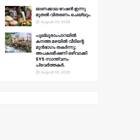
ഓണക്കാല റേഷൻ ഇന്നു
മുതല്‍ വിതരണം ചെയ്യും.
August 03, 2026
പുല്ലൂരാംപാറയിൽ
കനത്ത മഴയിൽ വീടിന്റെ
മുൻഭാഗം തകർന്നു;
അപകടഭീഷണി ഒഴിവാക്കി
SYS സാന്ത്വനം
പ്രവർത്തകർ.
August 03, 2026