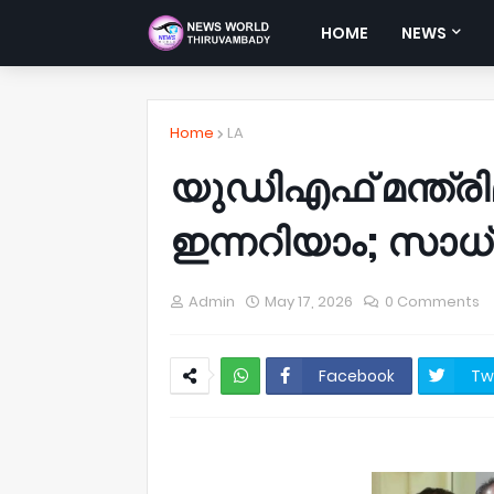
HOME
NEWS
Home
LA
യുഡിഎഫ് മന്ത്രി
ഇന്നറിയാം; സാധ
Admin
May 17, 2026
0 Comments
Facebook
Tw
NWT