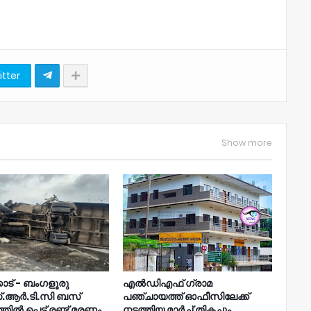
itter
Show more
ോട് - ബംഗളൂരു
എൽഡിഎഫ് ഗ്രാമ
.ആർ.ടി.സി ബസ്
പഞ്ചായത്ത് ഓഫീസിലേക്ക്
ിൽ പെട്ട് രണ്ട് മരണം,
നടത്തിയ മാർച്ച് തികച്ചും