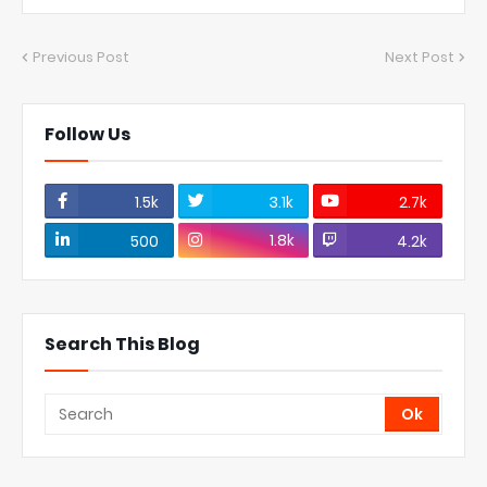
Previous Post
Next Post
Follow Us
1.5k
3.1k
2.7k
1.8k
500
4.2k
Search This Blog