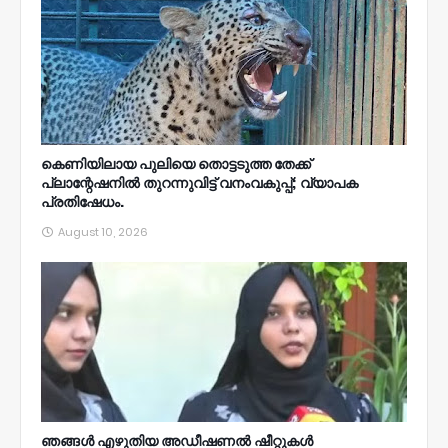
കെണിയിലായ പുലിയെ തൊട്ടടുത്ത തേക്ക്‌
പ്ലാന്റേഷനിൽ തുറന്നുവിട്ട്‌ വനംവകുപ്പ്; വ്യാപക
പ്രതിഷേധം.
August 10, 2026
ഞങ്ങള്‍ എഴുതിയ അഡീഷണല്‍ ഷീറ്റുകള്‍