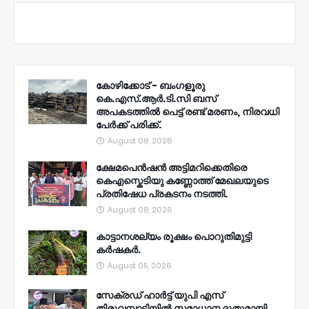
കോഴിക്കോട് - ബംഗളൂരു
കെ.എസ്.ആർ.ടി.സി ബസ്
അപകടത്തിൽ പെട്ട് രണ്ട് മരണം, നിരവധി
പേർക്ക് പരിക്ക്.
August 08, 2026
ക്ഷേമപെൻഷൻ അട്ടിമറിക്കെതിരെ
കെഎസ്കെടിയു കണ്ണോത്ത് മേഖലയുടെ
പ്രതിഷേധ പ്രകടനം നടത്തി.
August 08, 2026
കാട്ടാനശല്യം രൂക്ഷം പൊറുതിമുട്ടി
കർഷകർ.
August 05, 2026
സേക്രഡ് ഹാർട്ട് യുപി എസ്
തിരുവമ്പാടിയിൽ സമാധാന ദൂതുമായി