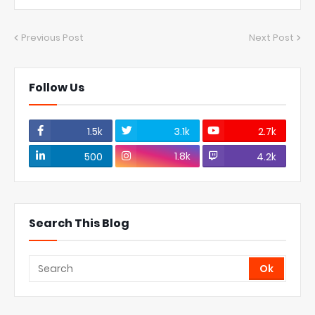
Previous Post
Next Post
Follow Us
1.5k
3.1k
2.7k
1.8k
500
4.2k
Search This Blog