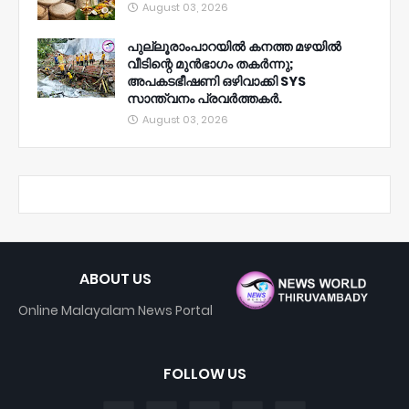
August 03, 2026
പുല്ലൂരാംപാറയിൽ കനത്ത മഴയിൽ
വീടിന്റെ മുൻഭാഗം തകർന്നു;
അപകടഭീഷണി ഒഴിവാക്കി SYS
സാന്ത്വനം പ്രവർത്തകർ.
August 03, 2026
ABOUT US
Online Malayalam News Portal
FOLLOW US