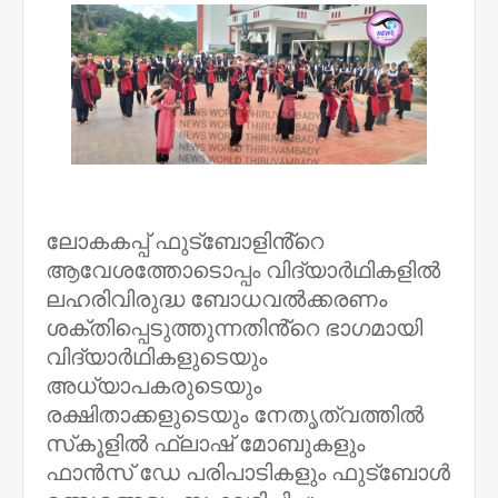
ലോകകപ്പ് ഫുട്ബോളിൻ്റെ
ആവേശത്തോടൊപ്പം വിദ്യാർഥികളിൽ
ലഹരിവിരുദ്ധ ബോധവൽക്കരണം
ശക്തിപ്പെടുത്തുന്നതിൻ്റെ ഭാഗമായി
വിദ്യാർഥികളുടെയും
അധ്യാപകരുടെയും
രക്ഷിതാക്കളുടെയും നേതൃത്വത്തിൽ
സ്‌കൂളിൽ ഫ്ലാഷ് മോബുകളും
ഫാൻസ് ഡേ പരിപാടികളും ഫുട്ബോൾ