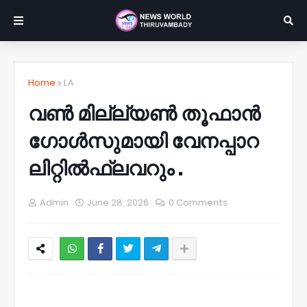
Home
LA
വൺ മില്ല്യൺ തൂഫാൻ
ഗോൾസുമായി വേനപ്പാറ
ലിറ്റിൽഫ്ലവറും .
Admin
June 28, 2026
0 Comments
NWT