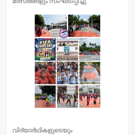
മത്സരങ്ങളും സംഘടിപ്പിച്ചു.
വിദ്യാർഥികളുടെയും