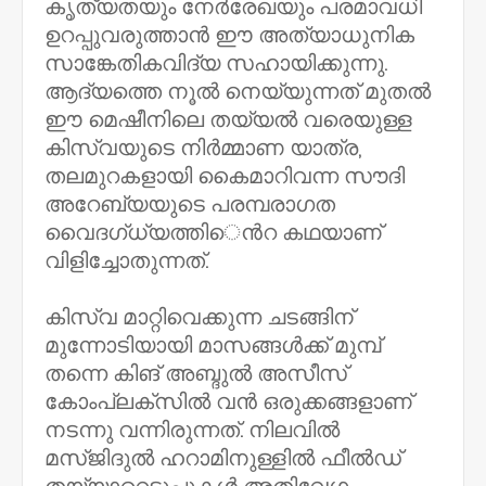
കൃത്യതയും നേർരേഖയും പരമാവധി
ഉറപ്പുവരുത്താൻ ഈ അത്യാധുനിക
സാങ്കേതികവിദ്യ സഹായിക്കുന്നു.
ആദ്യത്തെ നൂൽ നെയ്യുന്നത് മുതൽ
ഈ മെഷീനിലെ തയ്യൽ വരെയുള്ള
കിസ്‌വയുടെ നിർമ്മാണ യാത്ര,
തലമുറകളായി കൈമാറിവന്ന സൗദി
അറേബ്യയുടെ പരമ്പരാഗത
വൈദഗ്ധ്യത്തി​​െൻറ കഥയാണ്
വിളിച്ചോതുന്നത്.
കിസ്‌വ മാറ്റിവെക്കുന്ന ചടങ്ങിന്
മുന്നോടിയായി മാസങ്ങൾക്ക് മുമ്പ്
തന്നെ കിങ് അബ്ദുൽ അസീസ്
കോംപ്ലക്സിൽ വൻ ഒരുക്കങ്ങളാണ്
നടന്നു വന്നിരുന്നത്. നിലവിൽ
മസ്ജിദുൽ ഹറാമിനുള്ളിൽ ഫീൽഡ്