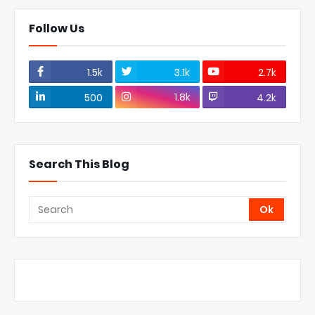
Follow Us
1.5k
3.1k
2.7k
1.8k
500
4.2k
Search This Blog