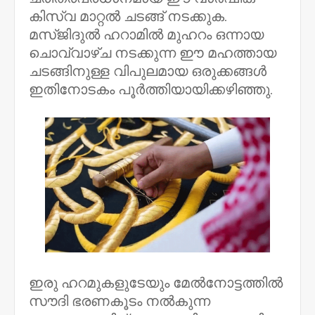
കിസ്‌വ മാറ്റൽ ചടങ്ങ് നടക്കുക.
മസ്ജിദുൽ ഹറാമിൽ മുഹറം ഒന്നായ
ചൊവ്വാഴ്​ച നടക്കുന്ന ഈ മഹത്തായ
ചടങ്ങിനുള്ള വിപുലമായ ഒരുക്കങ്ങൾ
ഇതിനോടകം പൂർത്തിയായിക്കഴിഞ്ഞു.
ഇരു ഹറമുകളുടേയും മേൽനോട്ടത്തിൽ
സൗദി ഭരണകൂടം നൽകുന്ന