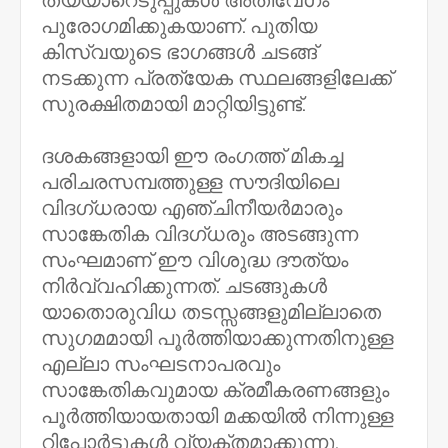
തയ്യാറെടുപ്പുകൾ അതിവേഗം
പുരോഗമിക്കുകയാണ്. പുതിയ
കിസ്‌വയുടെ ഭാഗങ്ങൾ ചടങ്ങ്
നടക്കുന്ന പ്രത്യേക സ്ഥലങ്ങളിലേക്ക്
സുരക്ഷിതമായി മാറ്റിയിട്ടുണ്ട്.
ദശകങ്ങളായി ഈ രംഗത്ത് മികച്ച
പരിചരസമ്പത്തുള്ള സൗദിയിലെ
വിദഗ്ധരായ എഞ്ചിനീയർമാരും
സാങ്കേതിക വിദഗ്ധരും അടങ്ങുന്ന
സംഘമാണ് ഈ വിശുദ്ധ ദൗത്യം
നിർവ്വഹിക്കുന്നത്. ചടങ്ങുകൾ
യാതൊരുവിധ തടസ്സങ്ങളുമില്ലാതെ
സുഗമമായി പൂർത്തിയാക്കുന്നതിനുള്ള
എല്ലാ സംഘടനാപരവും
സാങ്കേതികവുമായ ക്രമീകരണങ്ങളും
പൂർത്തിയായതായി മക്കയിൽ നിന്നുള്ള
റിപോർട്ടുകൾ വ്യക്തമാക്കുന്നു.