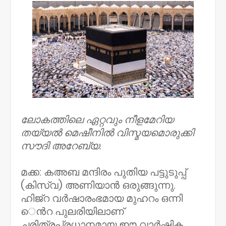
ലോകത്തിലെ ഏറ്റവും നീളമേറിയ
തയ്യൽ മെഷീനിൽ വിസ്മയമൊരുക്കി
സൗദി അറേബ്യ.
മക്ക: കഅബ മന്ദിരം പുതിയ പട്ടുടുപ്പ്
(കിസ്‌വ) അണിയാൻ ഒരുങ്ങുന്നു.
ഹിജ്റ വർഷാരംഭമായ മുഹറം ഒന്നി​
െൻറ പുലരിയിലാണ്
ചരിത്രപ്രധാനമായ ഈ വാർഷിക