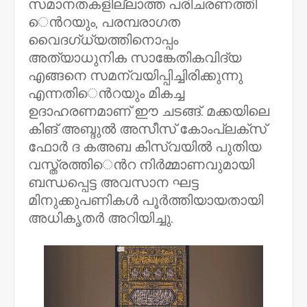
സമാനതകളില്ലാത്ത പരിചരണത്തി​
െൻറയും, പരമ്പരാഗത
വൈദഗ്ധ്യത്തിനൊപ്പം
അത്യാധുനിക സാങ്കേതികവിദ്യ
എങ്ങനെ സമന്വയിപ്പിച്ചിരിക്കുന്നു
എന്നതി​െൻറയും മികച്ച
ഉദാഹരണമാണ് ഈ ചടങ്ങ്. മക്കയിലെ
കിങ് അബ്ദുൽ അസീസ് കോംപ്ലക്സ്
ഫോർ ദ കഅബ കിസ്‌വയിൽ പുതിയ
വസ്ത്രത്തി​​െൻറ നിർമ്മാണവുമായി
ബന്ധപ്പെട്ട അവസാന ഘട്ട
മിനുക്കുപണികൾ പൂർത്തിയായതായി
അധികൃതർ അറിയിച്ചു.