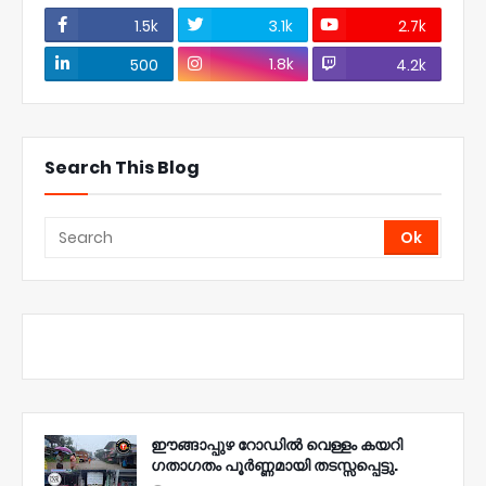
1.5k
3.1k
2.7k
1.8k
500
4.2k
Search This Blog
ഈങ്ങാപ്പുഴ റോഡിൽ വെള്ളം കയറി
ഗതാഗതം പൂർണ്ണമായി തടസ്സപ്പെട്ടു.