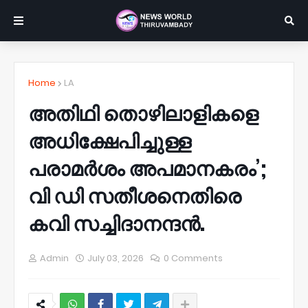
Home
LA
അതിഥി തൊഴിലാളികളെ
അധിക്ഷേപിച്ചുള്ള
പരാമർശം അപമാനകരം’;
വി ഡി സതീശനെതിരെ
കവി സച്ചിദാനന്ദൻ.
Admin
July 03, 2026
0 Comments