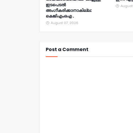
ഇടപെടൽ
August
അംഗീകരിക്കാനാകില്ല:
കെജിഎംഒഎ .
August 07, 2026
Post a Comment