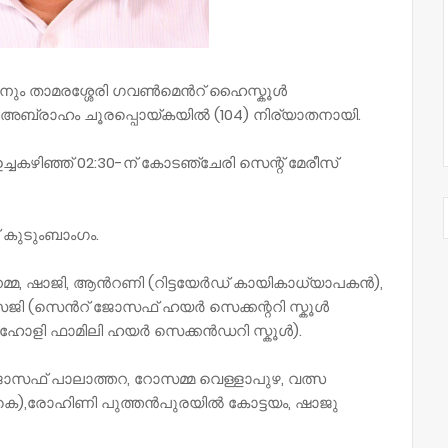
ാരനും താമരശ്ശേരി ഗവൺമെൻറ് ഹൈസ്കൂൾ
അബ്രാഹം ചൂരപ്പൊയ്കയിൽ (104) നിര്യാതനായി.
ചകഴിഞ്ഞ് 02:30-ന് കോടഞ്ചേരി സെന്റ് മേരീസ്
 കുടുംബാംഗം.
ന്നമ്മ, ഷാജി, ആൻറണി (റിട്ടയേർഡ് കായികാധ്യാപകൻ),
ജി (സെൻറ് ജോസഫ് ഹയർ സെക്കന്ററി സ്കൂൾ
ാറ ഹോളി ഫാമിലി ഹയർ സെക്കൻഡറി സ്കൂൾ).
, ജോസഫ് പാലാത്തറ, റോസമ്മ വെള്ളാപുഴ, വത്സ
ു. കെ),രോഹിണി പുത്തൻപുരയിൽ കോട്ടയം, ഷാജു