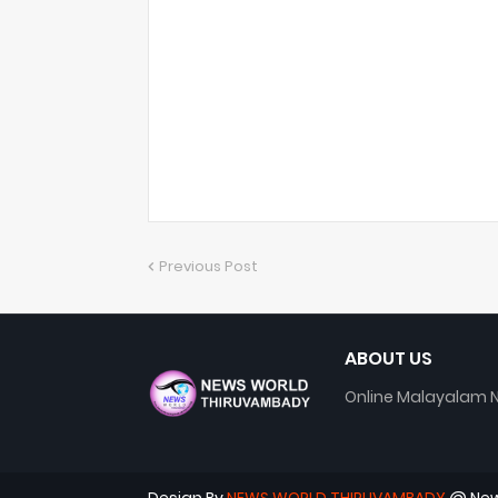
Previous Post
ABOUT US
Online Malayalam N
Design By
NEWS WORLD THIRUVAMBADY
@ New