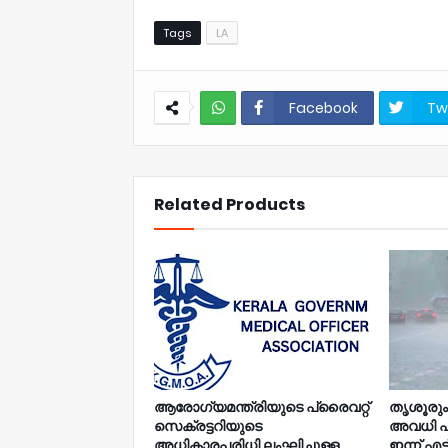
Tags
LA
Facebook
Tw
NWT
Related Products
ആരോഗ്യമന്ത്രിയുടെ പ്രൈവറ്റ്
തൃശൂരു
സെക്രട്ടറിയുടെ
അവധി പ്
അധികാരപരിധി ലംഘിച്ചുള്ള
ഇന്ന് എട