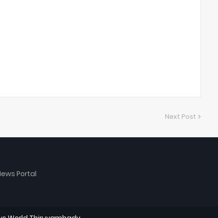
Next Post
ews Portal
s World Thiruvambady