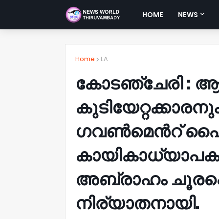
HOME
NEWS
Home
LA
കോടഞ്ചേരി : 
കുടിയേറ്റക്കാരനു
ഗവൺമെൻറ് ഹൈ
കായികാധ്യാപകന
അബ്രാഹം ചൂരപ
നിര്യാതനായി.