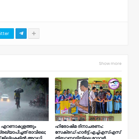
itter
Show more
ം എറണാകുളത്തും
ഹിരോഷിമ ദിനാചരണം:
രഖ്യാപിച്ചത് രാവിലെ;
സേക്രഡ് ഹാർട്ട് എച്ച്എസ്എസ്
്ട് ജില്ലകളിൽ അവധി .
തിരുവമ്പാടിയിലെ റോവർ