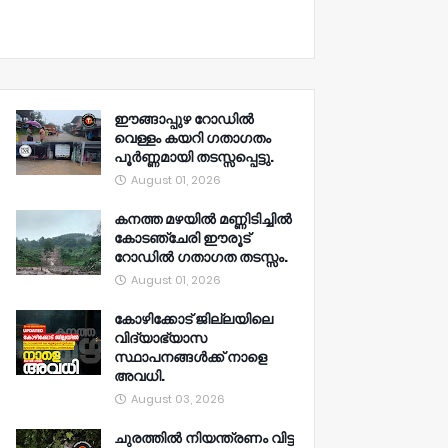
ഈങ്ങാപ്പുഴ റോഡിൽ
വെള്ളം കയറി ഗതാഗതം
പൂർണ്ണമായി തടസ്സപ്പെട്ടു.
August 01, 2026
കനത്ത മഴയിൽ മണ്ണിടിച്ചിൽ
കോടഞ്ചേരി ഈരൂട്
റോഡിൽ ഗതാഗത തടസ്സം.
August 01, 2026
കോഴിക്കോട് ജില്ലയിലെ
വിദ്യാഭ്യാസ
സ്ഥാപനങ്ങൾക്ക് നാളെ
അവധി.
August 03, 2026
ചുരത്തിൽ നിയന്ത്രണം വിട്ട