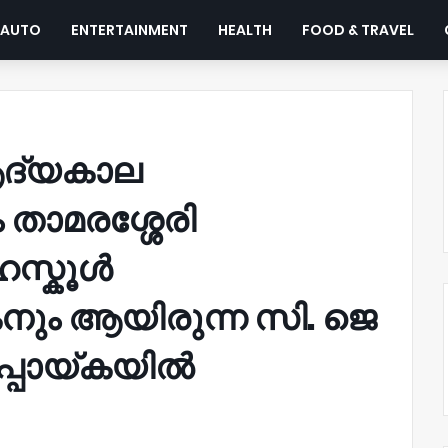
AUTO
ENTERTAINMENT
HEALTH
FOOD & TRAVEL
ആദ്യകാല
ം താമരശ്ശേരി
സ്കൂൾ
ും ആയിരുന്ന സി. ജെ
്പൊയ്കയിൽ