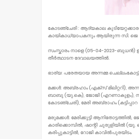
കോടഞ്ചേരി : ആദ്യകാല കുടിയേറ്റക്ക
കായികാധ്യാപകനും ആയിരുന്ന സി. ജെ 
സംസ്കാരം നാളെ (05-04-2023-ബുധൻ) ഉച്
തീർത്ഥാടന ദേവാലയത്തിൽ.
ഭാര്യ: പരേതയായ അന്നമ്മ ചെല്ലംകോട്ട്
മക്കൾ: അബ്രഹാം (എക്സ് മിലിറ്ററി), അ
ബാബു (യു.കെ), ജോജി (എറണാകുളം), സ
കോടഞ്ചേരി), മേരി അബ്രാഹം (കട്ടിപ്പ
മരുമക്കൾ: മേരിക്കുട്ടി ആനിതോട്ടത്തിൽ
കാരിക്കൊമ്പിൽ, ഷാന്റി ചുരുളിയിൽ (യ
കരിപ്പുകാട്ടിൽ, റോജി കാവിൽപുരയിടം.