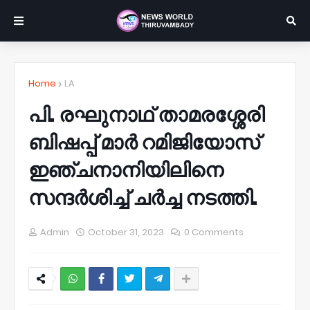
Home
LA
പി. രഘുനാഥ് താമരശ്ശേരി
ബിഷപ്പ് മാർ റമിജിയോസ്
ഇഞ്ചനാനിയിലിനെ
സന്ദർശിച്ച് ചർച്ച നടത്തി.
Admin
October 31, 2023
0 Comments