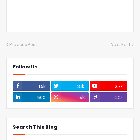
Previous Post
Next Post
Follow Us
1.5k
3.1k
2.7k
1.8k
500
4.2k
Search This Blog