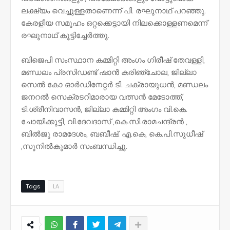
ലക്ഷ്യം വെച്ചുള്ളതാണെന്ന് പി. രഘുനാഥ് പറഞ്ഞു.
കേരളീയ സമൂഹം ഒറ്റക്കെട്ടായി നിലക്കൊള്ളണമെന്ന്
രഘുനാഥ് കൂട്ടിച്ചേർത്തു.
ബിജെപി സംസ്ഥാന കമ്മിറ്റി അംഗം ഗിരീഷ് തേവള്ളി,
മണ്ഡലം പ്രസിഡണ്ട് ഷാൻ കരിഞ്ചോല, ജില്ലാ
സെൽ കോ ഓർഡിനേറ്റർ ടി. ചക്രായുധൻ, മണ്ഡലം
ജനറൽ സെക്രടറിമാരായ വത്സൻ മേടോത്ത്,
ടി.ശ്രീനിവാസൻ, ജില്ലാ കമ്മിറ്റി അംഗം വി.കെ.
ചോയിക്കുട്ടി, വി.ദേവദാസ് ,കെ.സി.രാമചന്ദ്രൻ ,
ബിൽജു രാമദേശം, ബബീഷ്. എ.കെ, കെ.പി.സുധീഷ്
,സുനിൽകുമാർ സംബന്ധിച്ചു.
Tags
LA