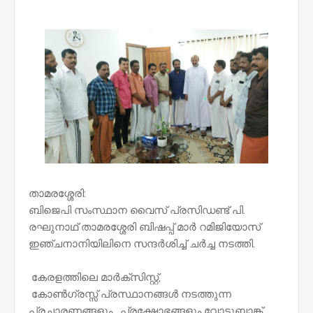
NWT
താമരശ്ശേരി:
ബിജെപി സംസ്ഥാന വൈസ് പ്രസിഡണ്ട് പി.
രഘുനാഥ് താമരശ്ശേരി ബിഷപ്പ് മാർ റമിജിയോസ്
ഇഞ്ചനാനിയിലിനെ സന്ദർശിച്ച് ചർച്ച നടത്തി.
കേരളത്തിലെ മാർക്സിസ്റ്റ്,
കോൺഗ്രസ്സ് പ്രസ്ഥാനങ്ങൾ നടത്തുന്ന
പ്രചാരണങ്ങളും , പ്രക്ഷോഭങ്ങളും വോട്ടുബാങ്ക്