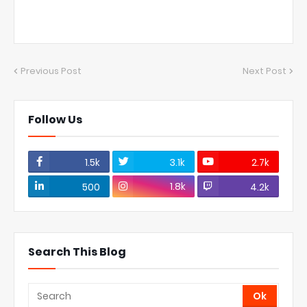
Previous Post
Next Post
Follow Us
1.5k
3.1k
2.7k
1.8k
500
4.2k
Search This Blog