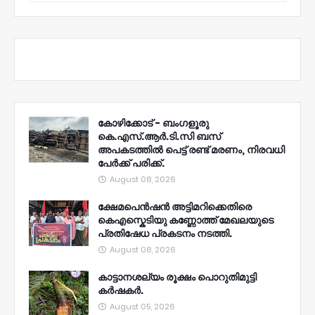
കോഴിക്കോട് - ബംഗളൂരു
കെ.എസ്.ആർ.ടി.സി ബസ്
അപകടത്തിൽ പെട്ട് രണ്ട് മരണം, നിരവധി
പേർക്ക് പരിക്ക്.
August 08, 2026
ക്ഷേമപെൻഷൻ അട്ടിമറിക്കെതിരെ
കെഎസ്കെടിയു കണ്ണോത്ത് മേഖലയുടെ
പ്രതിഷേധ പ്രകടനം നടത്തി.
August 08, 2026
കാട്ടാനശല്യം രൂക്ഷം പൊറുതിമുട്ടി
കർഷകർ.
August 05, 2026