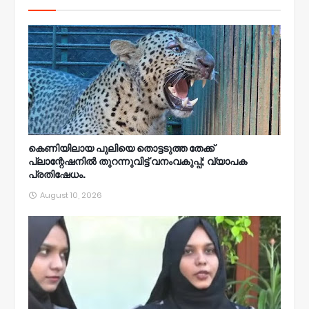
കെണിയിലായ പുലിയെ തൊട്ടടുത്ത തേക്ക്‌
പ്ലാന്റേഷനിൽ തുറന്നുവിട്ട്‌ വനംവകുപ്പ്; വ്യാപക
പ്രതിഷേധം.
August 10, 2026