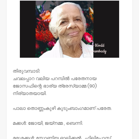
തിരുവമ്പാടി:
ചവലപ്പാറ വലിയ പറമ്പിൽ പരേതനായ
ജോസഫിന്റെ ഭാര്യ ത്രേസ്യാമ്മ (90)
നിര്യാതയായി.
പാലാ തൊണ്ണംകുഴി കുടുംബാംഗമാണ് പരേത.
മക്കൾ: ജോയി, ജയ്നമ്മ , ബെന്നി.
മരുമക്കൾ: സോണിയ ഓലിക്കൽ , ഫിലിപ്പോസ്