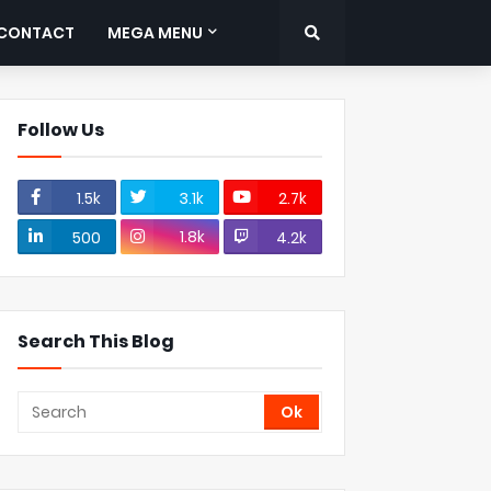
CONTACT
MEGA MENU
Follow Us
1.5k
3.1k
2.7k
1.8k
500
4.2k
Search This Blog