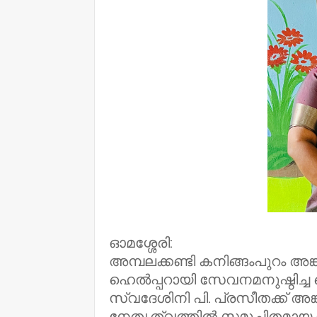
ഓമശ്ശേരി:
അമ്പലക്കണ്ടി കനിങ്ങംപുറം അങ
ഹെൽപ്പറായി സേവനമനുഷ്ഠിച്ച 
സ്വദേശിനി പി. പ്രസീതക്ക്‌ 
നേതൃത്വത്തിൽ സമുചിതമായ യാ