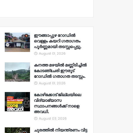
ഈങ്ങാപ്പുഴ റോഡിൽ
വെള്ളം കയറി ഗതാഗതം
പൂർണ്ണമായി തടസ്സപ്പെട്ടു.
August 01, 2026
കനത്ത മഴയിൽ മണ്ണിടിച്ചിൽ
കോടഞ്ചേരി ഈരൂട്
റോഡിൽ ഗതാഗത തടസ്സം.
August 01, 2026
കോഴിക്കോട് ജില്ലയിലെ
വിദ്യാഭ്യാസ
സ്ഥാപനങ്ങൾക്ക് നാളെ
അവധി.
August 03, 2026
ചുരത്തിൽ നിയന്ത്രണം വിട്ട