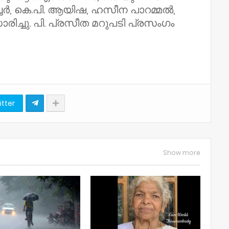
്ചർ, കെ.പി. ആയിഷ, ഹസീന പാറമ്മൽ,
രിച്ചു. പി. പ്രസീത മറുപടി പ്രസംഗം
itter
Show more