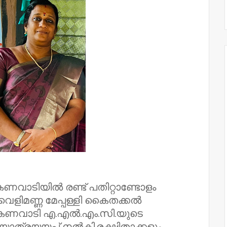
്കണവാടിയിൽ രണ്ട് പതിറ്റാണ്ടോളം
വെളിമണ്ണ മേപ്പള്ളി കൈതക്കൽ
അങ്കണവാടി എ.എൽ.എം.സി.യുടെ
ത്രയയപ്പ്‌ നൽകി.രക്ഷിതാക്കളും