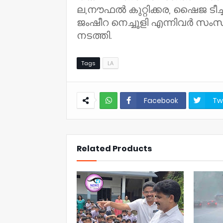
ല,നൗഫൽ കുറ്റിക്കര, ഷൈജ ടീച
ജംഷീറ നെച്ചൂളി എന്നിവർ സംസാ
നടത്തി.
Tags
LA
Facebook
Tw
NWT
Related Products