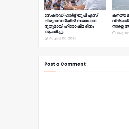
സേക്രഡ് ഹാർട്ട് യുപി എസ്
കനത്ത മ
തിരുവമ്പാടിയിൽ സമാധാന
വിദ്യാഭ
ദൂതുമായി ഹിരോഷിമ ദിനം
നാളെ അ
ആചരിച്ചു.
August
August 06, 2026
Post a Comment