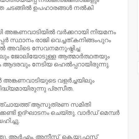
െടുത്ത ചടങ്ങിൽ ഉപഹാരങ്ങൾ നൽകി
യി അങ്കണവാടിയിൽ വർക്കറായി നിയമനം
ർ സ്ഥാനം രാജി വെച്ചത്‌.കനിങ്ങംപുറം
ൽ അവിടെ സേവനമനുഷ്ഠിച്ച
ുതലും ജോലിയോടുള്ള ആത്മാർത്ഥതയും
ും ആദരവും നേടിയ ഹെൽപ്പറായിരുന്നു.
അങ്കണവാടിയുടെ വളർച്ചയിലും
ദ്ധ്യമായിരുന്നു പ്രസീത.
മപഞ്ചായത്ത്‌ ആസൂത്രണ സമിതി
്കണ്ടി ഉദ്ഘാടനം ചെയ്തു. വാർഡ് മെമ്പർ
ിച്ചു.
ു. ആർ.എം. അനീസ്, കെ.യു.ഫസ്