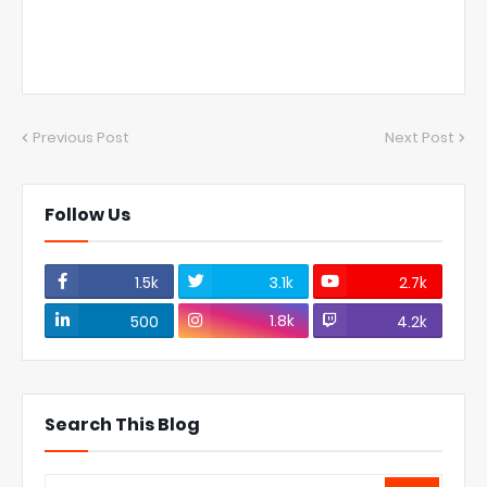
Previous Post
Next Post
Follow Us
1.5k
3.1k
2.7k
1.8k
500
4.2k
Search This Blog