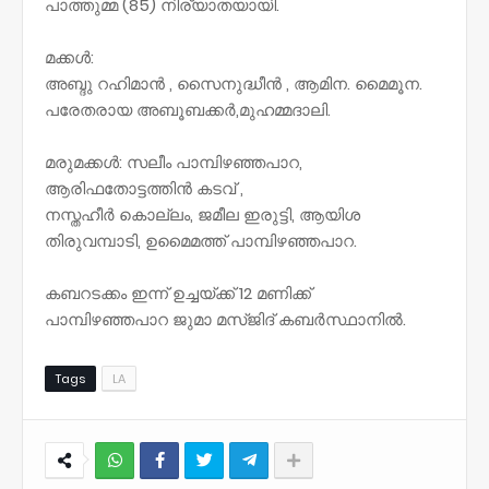
പാത്തുമ്മ (85) നിര്യാതയായി.
മക്കൾ:
അബ്ദു റഹിമാൻ , സൈനുദ്ധീൻ , ആമിന. മൈമൂന.
പരേതരായ അബൂബക്കർ,മുഹമ്മദാലി.
മരുമക്കൾ: സലീം പാമ്പിഴഞ്ഞപാറ,
ആരിഫതോട്ടത്തിൻ കടവ് ,
നസ്തഹീർ കൊല്ലം, ജമീല ഇരുട്ടി, ആയിശ
തിരുവമ്പാടി, ഉമൈമത്ത് പാമ്പിഴഞ്ഞപാറ.
കബറടക്കം ഇന്ന് ഉച്ചയ്ക്ക് 12 മണിക്ക്
പാമ്പിഴഞ്ഞപാറ ജുമാ മസ്ജിദ് കബർസ്ഥാനിൽ.
Tags
LA