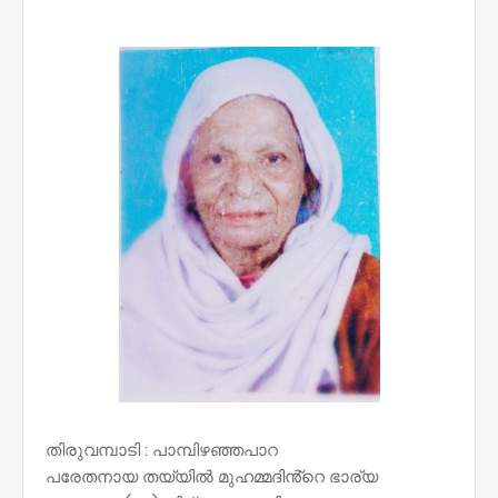
NWT
തിരുവമ്പാടി : പാമ്പിഴഞ്ഞപാറ
പരേതനായ തയ്യിൽ മുഹമ്മദിൻ്റെ ഭാര്യ