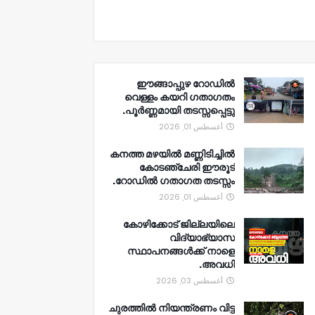
ഈങ്ങാപ്പുഴ റോഡിൽ
വെള്ളം കയറി ഗതാഗതം
പൂർണ്ണമായി തടസ്സപ്പെട്ടു.
أغسطس 01, 2026
കനത്ത മഴയിൽ മണ്ണിടിച്ചിൽ
കോടഞ്ചേരി ഈരൂട്
റോഡിൽ ഗതാഗത തടസ്സം.
أغسطس 01, 2026
കോഴിക്കോട് ജില്ലയിലെ
വിദ്യാഭ്യാസ
സ്ഥാപനങ്ങൾക്ക് നാളെ
അവധി.
أغسطس 03, 2026
ചുരത്തിൽ നിയന്ത്രണം വിട്ട