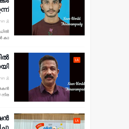
്കം
്ന്.
min
റോഡിൽ
ൽ കാ…
തിൽ
LA
യി.
min
െ മകൻ
 നിര…
ന്‍
LA
ചു.