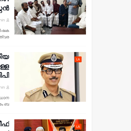
റൻ.
min
കർഷക
വര …
തിയ
LA
ള്ള
പി
min
ാധാന
ം ബ…
ീഫ്
LA