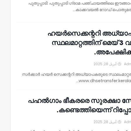
പുതുപ്പാടി: പുതുപ്പാടി ഗ്രാമ പഞ്ചായത്തിലെ ഈങ്ങാപ്
കാക്കവയൽ റോഡ് പൊതുമരാ
ഹയർസെക്കന്ററി അധ്യ
സ്ഥലമാറ്റത്തിന് മെയ് 3 
അപേക്ഷിക്ക
أبريل 28, 2025
Ad
സർക്കാർ ഹയർ സെക്കന്ററി അധ്യാപകരുടെ സ്ഥലംമാറ്റത്
www.dhsetransfer.kerala
പഹൽഗാം ഭീകരരെ സുരക്ഷാ 
കണ്ടെത്തിയെന്ന് റിപ്പോർട
أبريل 28, 2025
Ad