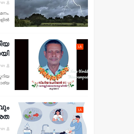
min
മനം.
ളിൽ …
റിയ
LA
യി.
min
്കറിയ
്യ: …
വും
LA
്രത
min