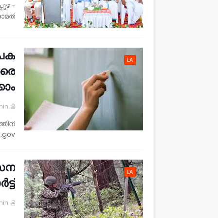
പുഴ -
മത്…
ാപക
LA
വരെ
ാം.
min
തിന്
.gov…
സേന
LA
്ട്.
min