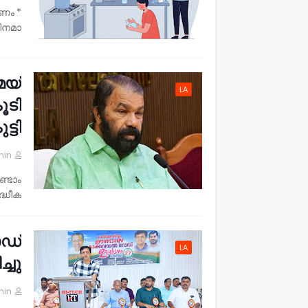
കണം
ിനമാ…
െയ്
LA
ൂടി
ടി'
min
്ടാം
്ധീക…
ോഡ്
LA
്ചു.
min