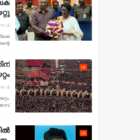
ലക്
റു.
min
ിലക്
്റെ …
ിന്
LA
റം.
min
റ്റം.
കാവ്…
തിൽ
LA