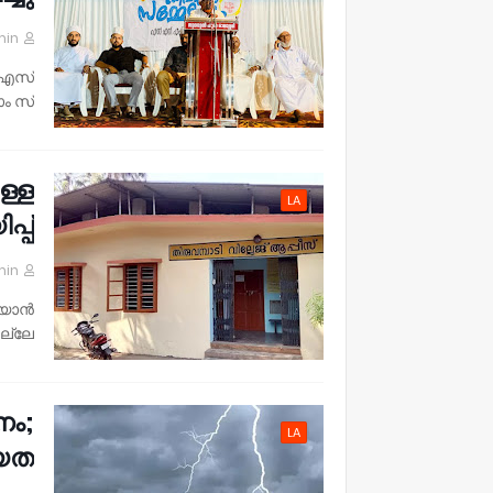
min
 (എസ്
ം സ്…
ള്ള
LA
്പ്.
min
ണിയാൻ
്ലേ…
നം;
LA
യത.