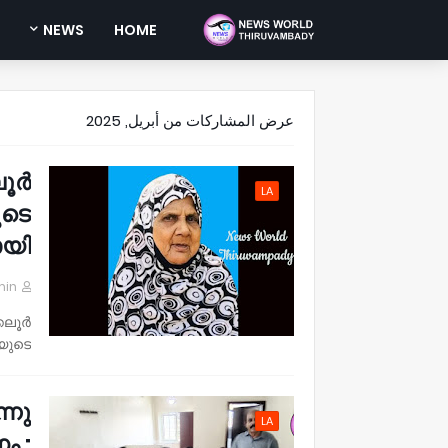
NEWS
HOME
عرض المشاركات من أبريل, 2025
ലൂർ
LA
ുടെ
യി.
min
കലൂർ
ിയുടെ…
്നു
LA
ം :