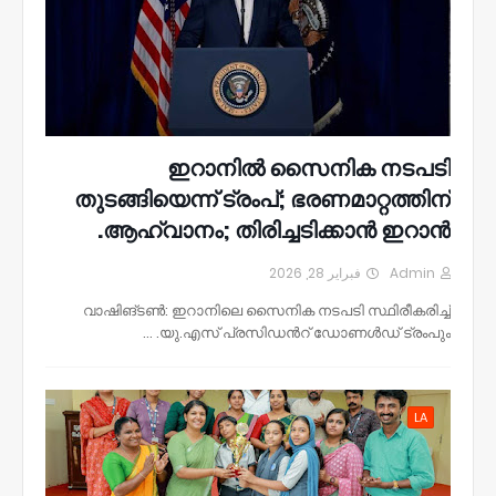
ഇറാനിൽ സൈനിക നടപടി
തുടങ്ങിയെന്ന് ട്രംപ്; ഭരണമാറ്റത്തിന്
ആഹ്വാനം; തിരിച്ചടിക്കാൻ ഇറാൻ.
فبراير 28, 2026
Admin
വാഷിങ്ടൺ: ഇറാനിലെ സൈനിക നടപടി സ്ഥിരീകരിച്ച്
യു.എസ് പ്രസിഡന്‍റ് ഡോണൾഡ് ട്രംപും. …
LA