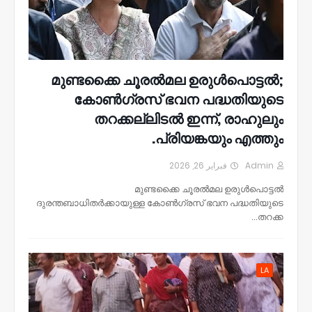
മുണ്ടക്കൈ ചൂരൽമല ഉരുൾപൊട്ടൽ;
കോൺഗ്രസ് ഭവന പദ്ധതിയുടെ
തറക്കല്ലിടൽ ഇന്ന്, രാഹുലും
പ്രിയങ്കയും എത്തും.
فبراير 26, 2026
Admin
മുണ്ടക്കൈ ചൂരൽമല ഉരുൾപൊട്ടൽ
ദുരന്തബാധിതർക്കായുള്ള കോൺഗ്രസ് ഭവന പദ്ധതിയുടെ
തറക്ക…
LA