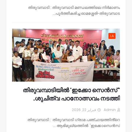
തിരുവമ്പാടി : തിരുവമ്പാടി മണ്ഡലത്തിലെ നിർമാണം
പൂർത്തീകരിച്ച ഓമശ്ശേരി-തിരുവമ്പാട…
LA
തിരുവമ്പാടിയിൽ 'ഇക്കോ സെൻസ് '
ശുചിത്വ പഠനോത്സവം നടത്തി.
فبراير 22, 2026
Admin
തിരുവമ്പാടി : തിരുവമ്പാടി ഗ്രാമ പഞ്ചായത്തിൻ്റെ
ആഭിമുഖ്യത്തിൽ 'ഇക്കോസെൻസ് …