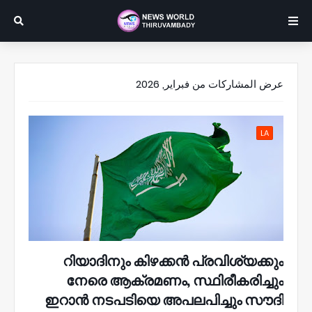
عرض المشاركات من فبراير, 2026
LA
റിയാദിനും കിഴക്കൻ പ്രവിശ്യക്കും
നേരെ ആക്രമണം, സ്ഥിരീകരിച്ചും
ഇറാൻ നടപടിയെ അപലപിച്ചും​ സൗദി