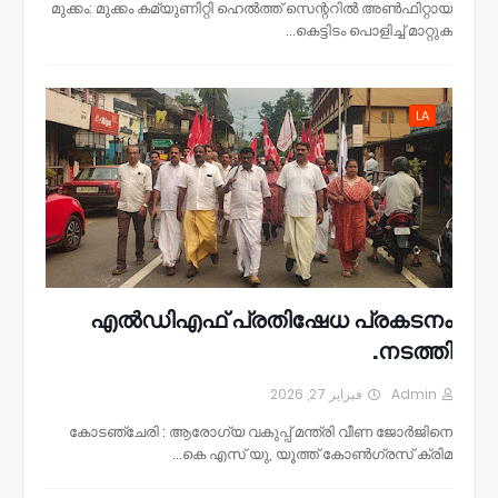
മുക്കം: മുക്കം കമ്യുണിറ്റി ഹെൽത്ത് സെന്ററിൽ അൺഫിറ്റായ
കെട്ടിടം പൊളിച്ച് മാറ്റുക…
LA
എൽഡിഎഫ് പ്രതിഷേധ പ്രകടനം
നടത്തി.
فبراير 27, 2026
Admin
കോടഞ്ചേരി : ആരോഗ്യ വകുപ്പ് മന്ത്രി വീണ ജോർജിനെ
കെ എസ് യു, യൂത്ത് കോൺഗ്രസ് ക്രിമ…