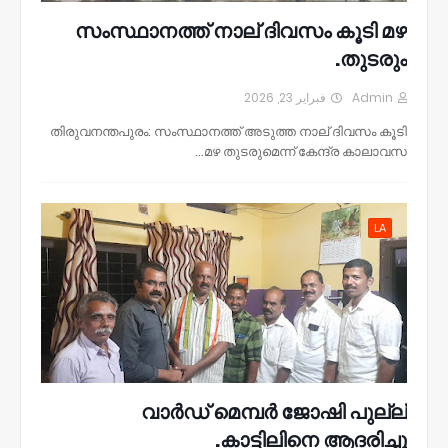
സംസ്ഥാനത്ത് നാല് ദിവസം കൂടി മഴ
തുടരും.
فبراير 23, 2026
Admin
തിരുവനന്തപുരം: സംസ്ഥാനത്ത് അടുത്ത നാല് ദിവസം കൂടി
മഴ തുടരുമെന്ന് കേന്ദ്ര കാലാവസ…
LA
വാർഡ് മെമ്പർ ജോഷി പുല്ല്
കാട്ടിലിനെ ആദരിച്ചു.