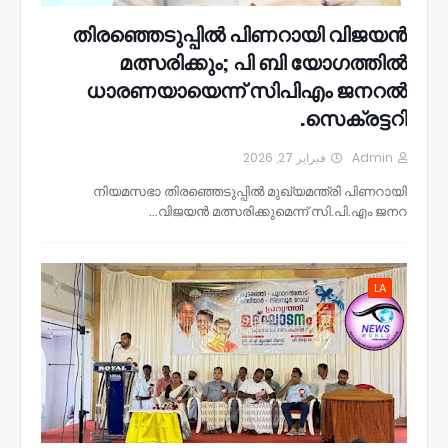
തിരഞ്ഞെടുപ്പിൽ പിണറായി വിജയൻ
മത്സരിക്കും; പി ബി യോഗത്തിൽ
ധാരണയായെന്ന് സിപിഎം ജനറൽ
സെക്രട്ടറി.
فبراير 27, 2026
Admin
നിയമസഭാ തിരഞ്ഞെടുപ്പിൽ മുഖ്യമന്ത്രി പിണറായി
വിജയൻ മത്സരിക്കുമെന്ന് സി.പി.എം ജനറ…
LA