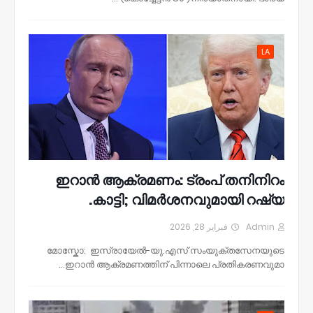
LA
ഇറാൻ ആക്രമണം: ട്രംപ് തനിനിറം
കാട്ടി; വിമർശനവുമായി റഷ്യ.
فبراير 28, 2026
Admin
മോസ്കോ: ഇസ്രായേൽ-യു.എസ് സംയുക്തസേനയുടെ
ഇറാൻ ആക്രമണത്തിന് പിന്നാലെ പ്രതികരണവുമാ…