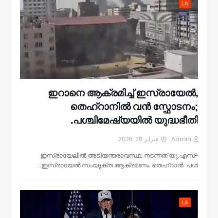
LA
ഇറാനെ ആക്രമിച്ച് ഇസ്രായേൽ,
തെഹ്റാനിൽ വൻ സ്ഫോടനം;
പശ്ചിമേഷ്യയിൽ യുദ്ധഭീതി.
فبراير 28, 2026
Admin
ഇസ്രായേലിൽ അടിയന്തരാവസ്ഥ; നടന്നത് യു.എസ്-
ഇസ്രായേൽ സംയുക്ത ആക്രമണം. തെഹ്റാൻ: പശ്…
LA