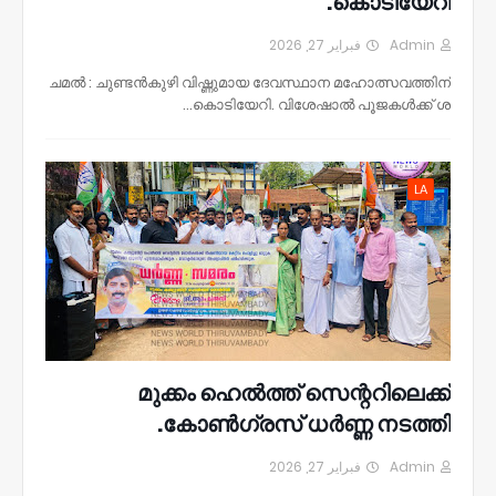
കൊടിയേറി.
فبراير 27, 2026
Admin
ചമൽ : ചുണ്ടൻകുഴി വിഷ്ണുമായ ദേവസ്ഥാന മഹോത്സവത്തിന്
കൊടിയേറി. വിശേഷാൽ പൂജകൾക്ക് ശ…
LA
മുക്കം ഹെൽത്ത് സെന്ററിലെക്ക്
കോൺഗ്രസ് ധർണ്ണ നടത്തി.
فبراير 27, 2026
Admin