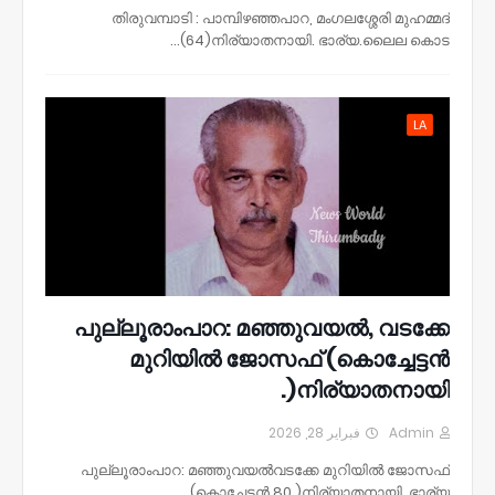
തിരുവമ്പാടി : പാമ്പിഴഞ്ഞപാറ, മംഗലശ്ശേരി മുഹമ്മദ്
(64)നിര്യാതനായി. ഭാര്യ.ലൈല കൊട…
LA
പുല്ലൂരാംപാറ: മഞ്ഞുവയൽ, വടക്കേ
മുറിയിൽ ജോസഫ് (കൊച്ചേട്ടൻ
)നിര്യാതനായി.
فبراير 28, 2026
Admin
പുല്ലൂരാംപാറ: മഞ്ഞുവയൽവടക്കേ മുറിയിൽ ജോസഫ്
(കൊച്ചേട്ടൻ 80 )നിര്യാതനായി. ഭാര്യ …