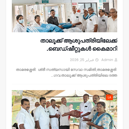
താലൂക്ക് ആശുപത്രിയിലേക്ക്
ബെഡ്ഷീറ്റുകൾ കൈമാറി.
فبراير 25, 2026
Admin
താമരശ്ശേരി: ശ്രീ സത്യസായി സേവാ സമിതി,താമരശ്ശേരി
ഗവ.താലൂക്ക് ആശുപത്രിയിലെ ദത്ത…
LA