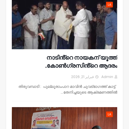
LA
നാടിൻ്റെ നായകന് യൂത്ത്
കോൺഗ്രസിൻ്റെ ആദരം.
فبراير 21, 2026
Admin
തിരുവമ്പാടി : പുല്ലൂരാംപാറ മാവിൻ ചുവട്ഭാഗത്ത് കാട്ട്
തേനിച്ചയുടെ ആക്രമണത്തിൽ…
LA