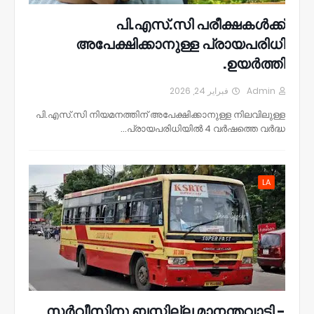
പി.എസ്.സി പരീക്ഷകൾക്ക്
അപേക്ഷിക്കാനുള്ള പ്രായപരിധി
ഉയർത്തി.
فبراير 24, 2026
Admin
പി.എസ്.സി നിയമനത്തിന് അപേക്ഷിക്കാനുള്ള നിലവിലുള്ള
പ്രായപരിധിയിൽ 4 വർഷത്തെ വർദ്ധ…
LA
സർവീസിനു ബസ്സില്ല മാനന്തവാടി -