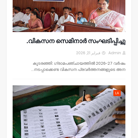
വികസന സെമിനാർ സംഘടിപ്പിച്ചു.
فبراير 21, 2026
Admin
കൂടരഞ്ഞി: ഗ്രാമപഞ്ചായത്തിൽ 2026-27 വർഷം
നടപ്പാക്കെണ്ട വികസന പ്രവർത്തനങ്ങളുടെ അന…
LA