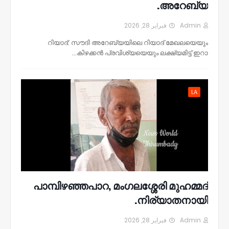
അറേബ്യ.
فبراير 28, 2026
Admin
റിയാദ്: സൗദി അറേബ്യയിലെ റിയാദ് മേഖലയെയും
കിഴക്കൻ പ്രവിശ്യയെയും ലക്ഷ്യമിട്ട് ഇറാ…
LA
പാമ്പിഴഞ്ഞപാറ, മംഗലശ്ശേരി മുഹമ്മദ്
നിര്യാതനായി.
فبراير 28, 2026
Admin