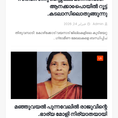
ആനക്കാoപൊയിൽ റൂട്ട്
കടലാസിലൊതുങ്ങുന്നു.
فبراير 24, 2026
Admin
തിരുവമ്പാടി: കോഴിക്കോട് വയനാട് ജില്ലകളിലെ കുടിയേറ്റ
ഗ്രാമീണ മേഖലകളെ ബന്ധിപ്പിച്…
LA
മഞ്ഞുവയൽ പുന്നവേലിൽ രാജുവിന്റെ
ഭാര്യ മോളി നിര്യാതയായി.