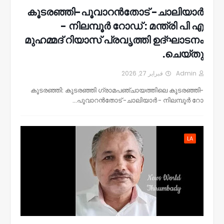
കൂടരഞ്ഞി-പൂവാറൻതോട് -ചാലിയാർ
- നിലമ്പൂർ റോഡ് : മന്ത്രി പി എ
മുഹമ്മദ്‌ റിയാസ് പ്രവൃത്തി ഉദ്ഘാടനം
ചെയ്തു.
فبراير 27, 2026
Admin
കൂടരഞ്ഞി: കൂടരഞ്ഞി ഗ്രാമപഞ്ചായത്തിലെ കൂടരഞ്ഞി-
പൂവാറൻതോട് -ചാലിയാർ - നിലമ്പൂർ റോ…
LA