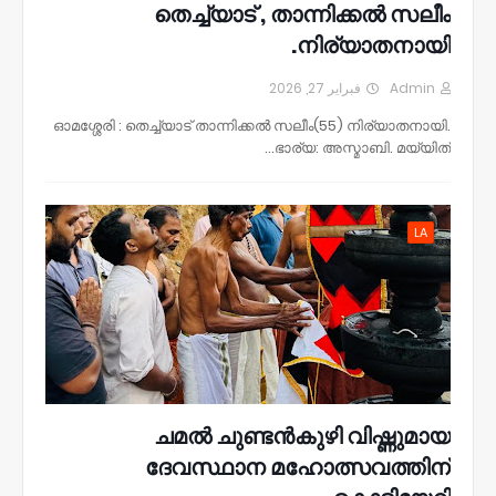
തെച്ച്യാട് , താന്നിക്കൽ സലീം
നിര്യാതനായി.
فبراير 27, 2026
Admin
ഓമശ്ശേരി : തെച്ച്യാട് താന്നിക്കൽ സലീം(55) നിര്യാതനായി.
ഭാര്യ: അസ്മാബി. മയ്യിത്…
LA
ചമൽ ചുണ്ടൻകുഴി വിഷ്ണുമായ
ദേവസ്ഥാന മഹോത്സവത്തിന്